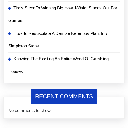
Tiro’s Steer To Winning Big How J88slot Stands Out For
Gamers
How To Resuscitate A Demise Kerenbos Plant In 7
Simpleton Steps
Knowing The Exciting An Entire World Of Gambling
Houses
RECENT COMMENTS
No comments to show.