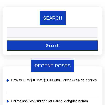
SEARCH
Search
RECENT POSTS
How to Turn $10 into $1000 with Coklat 777 Real Stories
,
Permainan Slot Online Slot Paling Menguntungkan