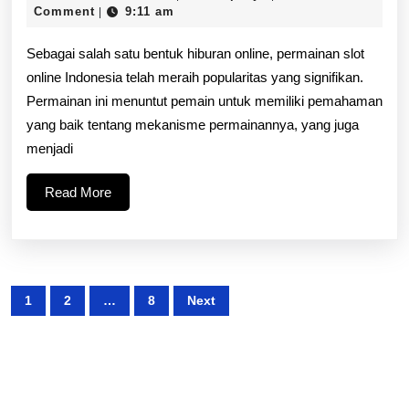
Memen
29,
Comment
9:11 am
|
2025
Permai
Sebagai salah satu bentuk hiburan online, permainan slot
Slot
online Indonesia telah meraih popularitas yang signifikan.
Permainan ini menuntut pemain untuk memiliki pemahaman
Online
yang baik tentang mekanisme permainannya, yang juga
Indones
menjadi
Read
Read More
More
Posts
1
2
…
8
Next
pagination