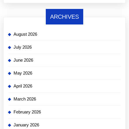
ARCHIVES
August 2026
July 2026
June 2026
May 2026
April 2026
March 2026
February 2026
January 2026