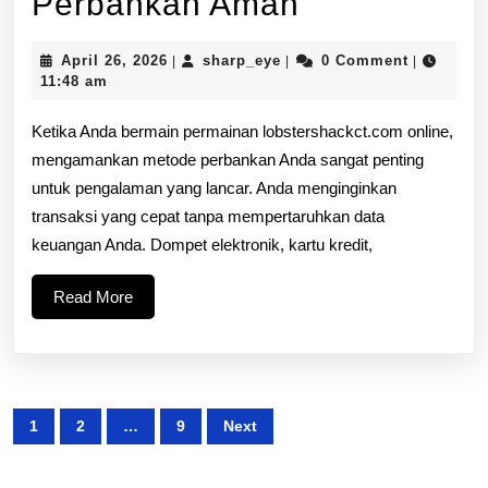
Slot
Perbankan Aman
Game
April
sharp_eye
April 26, 2026
sharp_eye
0 Comment
|
|
|
Online
26,
11:48 am
2026
Metode
Ketika Anda bermain permainan lobstershackct.com online,
Perbankan
mengamankan metode perbankan Anda sangat penting
untuk pengalaman yang lancar. Anda menginginkan
Aman
transaksi yang cepat tanpa mempertaruhkan data
keuangan Anda. Dompet elektronik, kartu kredit,
Read
Read More
More
Posts
1
2
…
9
Next
pagination