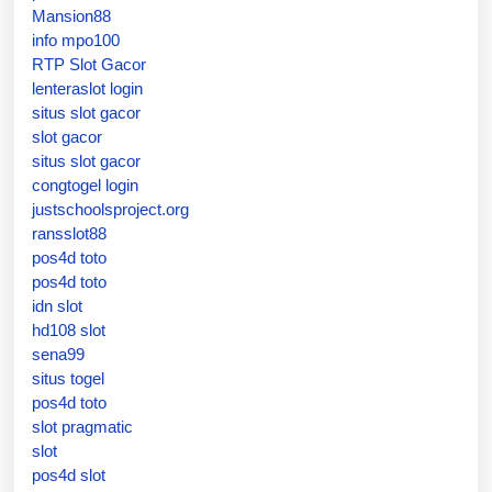
Mansion88
info mpo100
RTP Slot Gacor
lenteraslot login
situs slot gacor
slot gacor
situs slot gacor
congtogel login
justschoolsproject.org
ransslot88
pos4d toto
pos4d toto
idn slot
hd108 slot
sena99
situs togel
pos4d toto
slot pragmatic
slot
pos4d slot