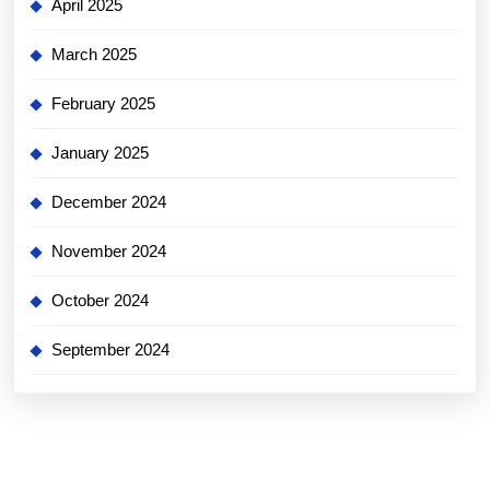
April 2025
March 2025
February 2025
January 2025
December 2024
November 2024
October 2024
September 2024