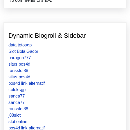
No comments to show.
Dynamic Blogroll & Sidebar
data totosgp
Slot Bola Gacor
paragon777
situs pos4d
ransslot88
situs pos4d
pos4d link alternatif
coloksgp
sanca77
sanca77
ransslot88
j88slot
slot online
pos4d link alternatif