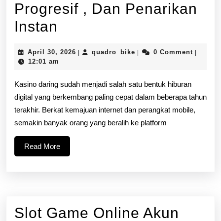
Progresif , Dan Penarikan
Menjelajahi
Instan
Dunia
April
quadro_bike
April 30, 2026
quadro_bike
0 Comment
|
|
|
Kasino
30,
12:01 am
2026
Online
Kasino daring sudah menjadi salah satu bentuk hiburan
Hiburan
digital yang berkembang paling cepat dalam beberapa tahun
terakhir. Berkat kemajuan internet dan perangkat mobile,
Kasino
semakin banyak orang yang beralih ke platform
Yang
Read
Read More
Menampilkan
More
Dealer
Langsung
,
Slot Game Online Akun