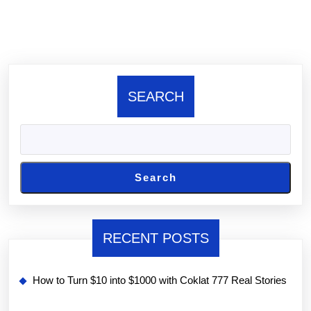
SEARCH
Search
RECENT POSTS
How to Turn $10 into $1000 with Coklat 777 Real Stories
,