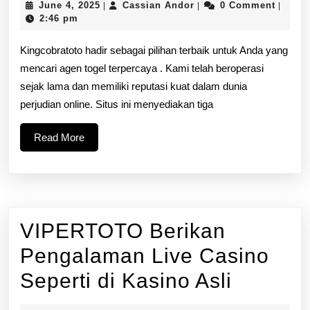
June
Cassian
June 4, 2025
Cassian Andor
0 Comment
|
|
|
&
4,
Andor
2:46 pm
2025
Live
Kingcobratoto hadir sebagai pilihan terbaik untuk Anda yang
Casino
mencari agen togel terpercaya . Kami telah beroperasi
sejak lama dan memiliki reputasi kuat dalam dunia
Lengkap
perjudian online. Situs ini menyediakan tiga
di
Read
Read More
Kingcobratoto,
More
Semua
Provider
Terpercaya
VIPERTOTO Berikan
Pengalaman Live Casino
VIPER
Seperti di Kasino Asli
Berikan