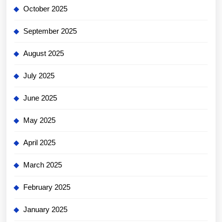
October 2025
September 2025
August 2025
July 2025
June 2025
May 2025
April 2025
March 2025
February 2025
January 2025