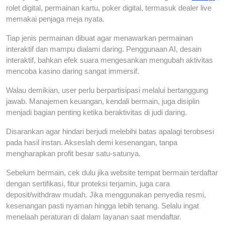
rolet digital, permainan kartu, poker digital, termasuk dealer live
memakai penjaga meja nyata.
Tiap jenis permainan dibuat agar menawarkan permainan
interaktif dan mampu dialami daring. Penggunaan AI, desain
interaktif, bahkan efek suara mengesankan mengubah aktivitas
mencoba kasino daring sangat immersif.
Walau demikian, user perlu berpartisipasi melalui bertanggung
jawab. Manajemen keuangan, kendali bermain, juga disiplin
menjadi bagian penting ketika beraktivitas di judi daring.
Disarankan agar hindari berjudi melebihi batas apalagi terobsesi
pada hasil instan. Akseslah demi kesenangan, tanpa
mengharapkan profit besar satu-satunya.
Sebelum bermain, cek dulu jika website tempat bermain terdaftar
dengan sertifikasi, fitur proteksi terjamin, juga cara
deposit/withdraw mudah. Jika menggunakan penyedia resmi,
kesenangan pasti nyaman hingga lebih tenang. Selalu ingat
menelaah peraturan di dalam layanan saat mendaftar.