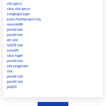
slot gacor
situs slot gacor
congtogel login
justschoolsproject.org
ransslot88
pos4d toto
pos4d toto
idn slot
hd108 slot
sena99
situs togel
pos4d toto
slot pragmatic
slot
pos4d slot
pos4d slot
janji33