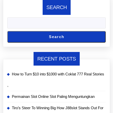
SEARCH
Search
RECENT POSTS
How to Turn $10 into $1000 with Coklat 777 Real Stories
,
Permainan Slot Online Slot Paling Menguntungkan
Tiro’s Steer To Winning Big How J88slot Stands Out For