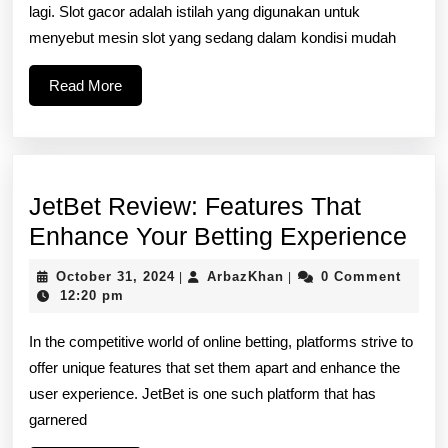
Setiap
lagi. Slot gacor adalah istilah yang digunakan untuk
Hari
menyebut mesin slot yang sedang dalam kondisi mudah
Read
Read More
More
JetBet Review: Features That
Jet
Enhance Your Betting Experience
Rev
October
ArbazKhan
October 31, 2024
ArbazKhan
0 Comment
|
|
Fea
31,
12:20 pm
2024
Tha
In the competitive world of online betting, platforms strive to
En
offer unique features that set them apart and enhance the
You
user experience. JetBet is one such platform that has
Bet
garnered
Exp