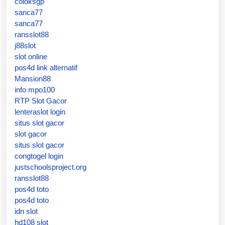
coloksgp
sanca77
sanca77
ransslot88
j88slot
slot online
pos4d link alternatif
Mansion88
info mpo100
RTP Slot Gacor
lenteraslot login
situs slot gacor
slot gacor
situs slot gacor
congtogel login
justschoolsproject.org
ransslot88
pos4d toto
pos4d toto
idn slot
hd108 slot