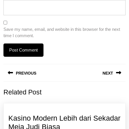
Save my name, email, and website in this browser for the next
time I comment.
Post
PREVIOUS
NEXT
navigation
Previous
Next
Related Post
post:
post:
Kasino Modern Lebih dari Sekadar
Kasino
Meja Judi Biasa