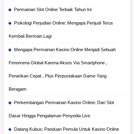
Permainan Slot Online Terbaik Tahun Ini
Psikologi Perjudian Online: Mengapa Penjudi Terus
Kembali Bermain Lagi
Mengapa Permainan Kasino Online Menjadi Sebuah
Fenomena Global Karena Akses Via Smartphone ,
Penarikan Cepat , Plus Perpustakaan Game Yang
Beragam
Perkembangan Permainan Kasino Online: Dari Slot
Dasar Hingga Pengalaman Penyedia Live
Datang Kubus: Panduan Pemula Untuk Kasino Online