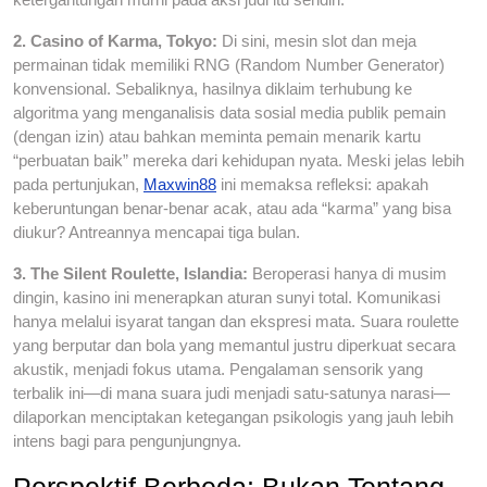
2. Casino of Karma, Tokyo:
Di sini, mesin slot dan meja
permainan tidak memiliki RNG (Random Number Generator)
konvensional. Sebaliknya, hasilnya diklaim terhubung ke
algoritma yang menganalisis data sosial media publik pemain
(dengan izin) atau bahkan meminta pemain menarik kartu
“perbuatan baik” mereka dari kehidupan nyata. Meski jelas lebih
pada pertunjukan,
Maxwin88
ini memaksa refleksi: apakah
keberuntungan benar-benar acak, atau ada “karma” yang bisa
diukur? Antreannya mencapai tiga bulan.
3. The Silent Roulette, Islandia:
Beroperasi hanya di musim
dingin, kasino ini menerapkan aturan sunyi total. Komunikasi
hanya melalui isyarat tangan dan ekspresi mata. Suara roulette
yang berputar dan bola yang memantul justru diperkuat secara
akustik, menjadi fokus utama. Pengalaman sensorik yang
terbalik ini—di mana suara judi menjadi satu-satunya narasi—
dilaporkan menciptakan ketegangan psikologis yang jauh lebih
intens bagi para pengunjungnya.