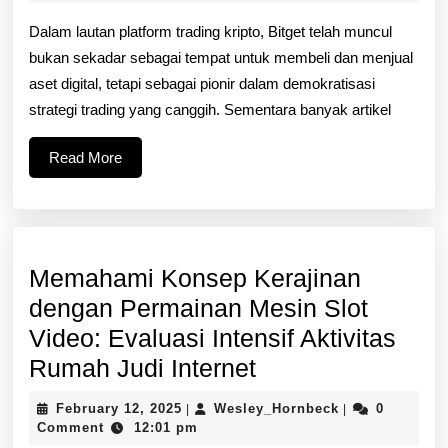
2025
Kripto
Dalam lautan platform trading kripto, Bitget telah muncul
dengan
bukan sekadar sebagai tempat untuk membeli dan menjual
Fitur
aset digital, tetapi sebagai pionir dalam demokratisasi
Salin
strategi trading yang canggih. Sementara banyak artikel
Cerdas
Read
Read More
More
Memahami Konsep Kerajinan
dengan Permainan Mesin Slot
Video: Evaluasi Intensif Aktivitas
Memahami
Rumah Judi Internet
Konsep
February
Wesley_Hornbe
February 12, 2025
Wesley_Hornbeck
0
|
|
Kerajinan
12,
Comment
12:01 pm
2025