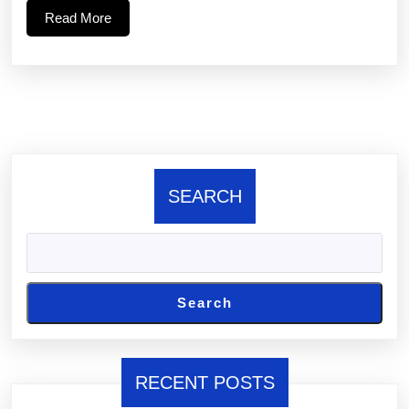
Read
Read More
More
SEARCH
Search
RECENT POSTS