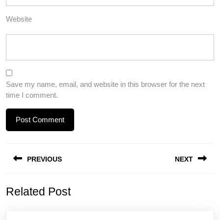
Website
Save my name, email, and website in this browser for the next
time I comment.
Post
PREVIOUS
NEXT
navigation
Previous
Next
Related Post
post:
post: