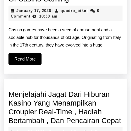
Particular
January
quadro_bike
January 17, 2026
quadro_bike
0
|
|
Stimulating
17,
Comment
10:39 am
2026
World
Casino games have been a seed of amusement and a
Of
sociable hub for thousands of old age. Originating from Italy
Casino
in the 17th century, they have evolved into a huge
Gaming
Read
Read More
More
Menjelajahi Jagat Dari Hiburan
Kasino Yang Menampilkan
Croupier Real-Time , Hadiah
Me
Bertambah , Dan Pencairan Cepat
Ja