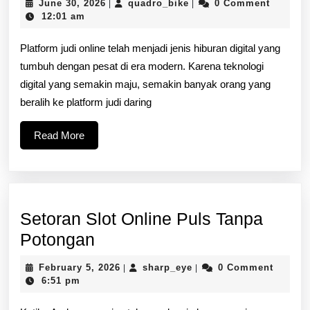
June
quadro_bike
June 30, 2026
quadro_bike
0 Comment
|
|
Dar
30,
12:01 am
2026
Hi
Platform judi online telah menjadi jenis hiburan digital yang
Ka
tumbuh dengan pesat di era modern. Karena teknologi
Ya
digital yang semakin maju, semakin banyak orang yang
Me
beralih ke platform judi daring
Cr
Read
Read More
Re
More
Ti
,
Ha
Setoran Slot Online Puls Tanpa
Be
Setoran
Potongan
,
Slot
Da
February
sharp_eye
February 5, 2026
sharp_eye
0 Comment
|
|
Online
5,
6:51 pm
Pe
2026
Puls
Ce