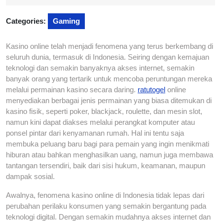
2026
Categories:
Gaming
Kasino online telah menjadi fenomena yang terus berkembang di
seluruh dunia, termasuk di Indonesia. Seiring dengan kemajuan
teknologi dan semakin banyaknya akses internet, semakin
banyak orang yang tertarik untuk mencoba peruntungan mereka
melalui permainan kasino secara daring.
ratutogel
online
menyediakan berbagai jenis permainan yang biasa ditemukan di
kasino fisik, seperti poker, blackjack, roulette, dan mesin slot,
namun kini dapat diakses melalui perangkat komputer atau
ponsel pintar dari kenyamanan rumah. Hal ini tentu saja
membuka peluang baru bagi para pemain yang ingin menikmati
hiburan atau bahkan menghasilkan uang, namun juga membawa
tantangan tersendiri, baik dari sisi hukum, keamanan, maupun
dampak sosial.
Awalnya, fenomena kasino online di Indonesia tidak lepas dari
perubahan perilaku konsumen yang semakin bergantung pada
teknologi digital. Dengan semakin mudahnya akses internet dan