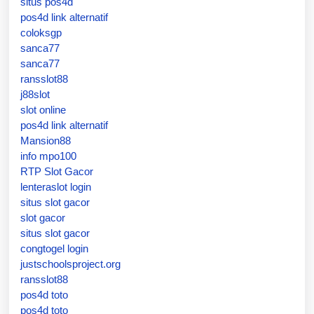
situs pos4d
pos4d link alternatif
coloksgp
sanca77
sanca77
ransslot88
j88slot
slot online
pos4d link alternatif
Mansion88
info mpo100
RTP Slot Gacor
lenteraslot login
situs slot gacor
slot gacor
situs slot gacor
congtogel login
justschoolsproject.org
ransslot88
pos4d toto
pos4d toto