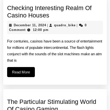
Checking Interesting Realm Of
Checking
Casino Houses
Interesting
December
quadro_bike
December 11, 2024
quadro_bike
0
|
|
Realm
11,
Comment
12:00 pm
2024
Of
For centuries, casinos have been a source of entertainment
Casino
for millions of populate intercontinental. The flash lights
Houses
conjunct with the sounds of the slot machines make an atm
that is
Read
Read More
More
The Particular Stimulating World
The
Of Casino Gaming