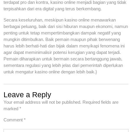
terdapat pro dan kontra, kasino online menjadi bagian yang tidak
terpisahkan dari era digital yang terus berkembang.
Secara keseluruhan, meskipun kasino online menawarkan
berbagai peluang, baik dari sisi hiburan maupun ekonomi, namun
penting untuk tetap mempertimbangkan dampak negatif yang
mungkin ditimbulkan. Baik pemain maupun pihak berwenang
harus lebih berhati-hati dan bijak dalam menyikapi fenomena ini
agar dapat meminimalisir potensi kerugian yang dapat terjadi.
Pemain diharapkan untuk bermain secara bertanggung jawab,
sementara regulasi yang lebih jelas dari pemerintah diperlukan
untuk mengatur kasino online dengan lebih baik.}
Leave a Reply
Your email address will not be published.
Required fields are
marked
*
Comment
*