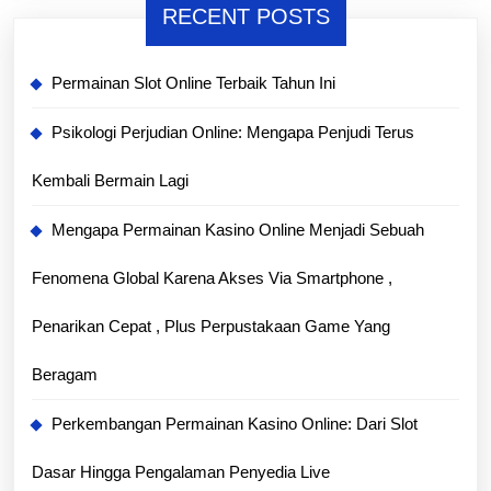
RECENT POSTS
Permainan Slot Online Terbaik Tahun Ini
Psikologi Perjudian Online: Mengapa Penjudi Terus
Kembali Bermain Lagi
Mengapa Permainan Kasino Online Menjadi Sebuah
Fenomena Global Karena Akses Via Smartphone ,
Penarikan Cepat , Plus Perpustakaan Game Yang
Beragam
Perkembangan Permainan Kasino Online: Dari Slot
Dasar Hingga Pengalaman Penyedia Live