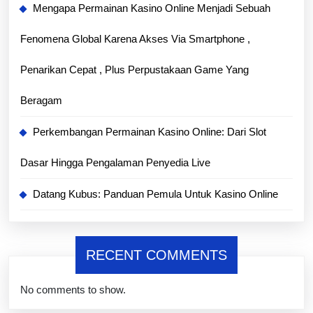
Mengapa Permainan Kasino Online Menjadi Sebuah
Fenomena Global Karena Akses Via Smartphone ,
Penarikan Cepat , Plus Perpustakaan Game Yang
Beragam
Perkembangan Permainan Kasino Online: Dari Slot
Dasar Hingga Pengalaman Penyedia Live
Datang Kubus: Panduan Pemula Untuk Kasino Online
RECENT COMMENTS
No comments to show.