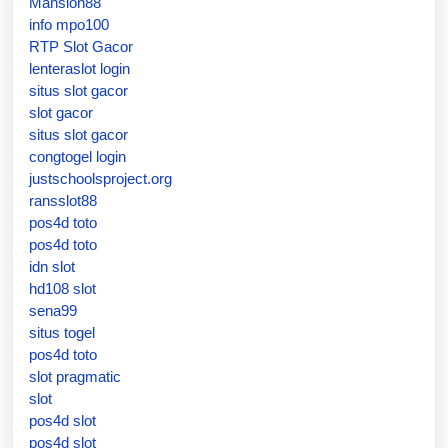
Mansion88
info mpo100
RTP Slot Gacor
lenteraslot login
situs slot gacor
slot gacor
situs slot gacor
congtogel login
justschoolsproject.org
ransslot88
pos4d toto
pos4d toto
idn slot
hd108 slot
sena99
situs togel
pos4d toto
slot pragmatic
slot
pos4d slot
pos4d slot