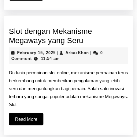
More
Confront
Slot dengan Mekanisme
Slot
Megaways yang Seru
dengan
February
ArbazKhan
February 15, 2025
ArbazKhan
0
|
|
Mekanisme
15,
Comment
11:54 am
2025
Megaways
Di dunia permainan slot online, mekanisme permainan terus
yang
berkembang untuk memberikan pengalaman yang lebih
Seru
seru dan menguntungkan bagi pemain. Salah satu inovasi
terbaru yang sangat populer adalah mekanisme Megaways.
Slot
Read
Read More
More