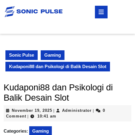
Skip
Open
to
Button
content
Skip
to
content
Sonic Pulse
Gaming
Kudaponi88 dan Psikologi di Balik Desain Slot
Kudaponi88 dan Psikologi di
Balik Desain Slot
November
Administrator
November 19, 2025
Administrator
0
|
|
19,
Comment
10:41 am
|
2025
Categories:
Gaming