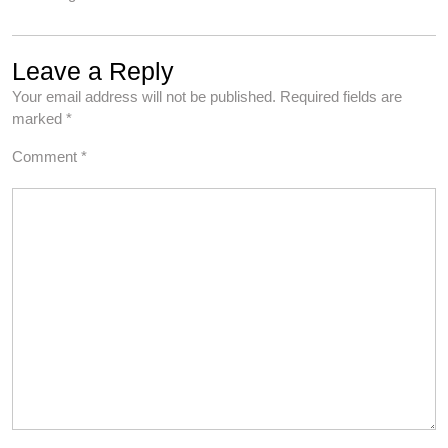
Leave a Reply
Your email address will not be published.
Required fields are
marked
*
Comment
*