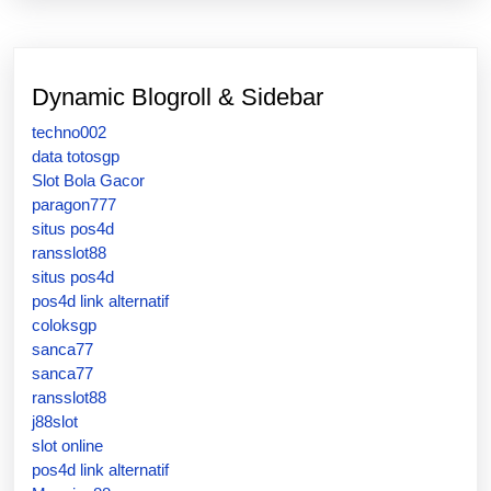
Dynamic Blogroll & Sidebar
techno002
data totosgp
Slot Bola Gacor
paragon777
situs pos4d
ransslot88
situs pos4d
pos4d link alternatif
coloksgp
sanca77
sanca77
ransslot88
j88slot
slot online
pos4d link alternatif