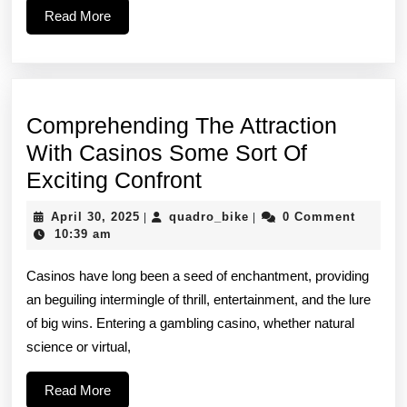
Video
Read
Read More
More
Games
Comprehending The Attraction
With Casinos Some Sort Of
Comprehending
Exciting Confront
The
April
quadro_bike
April 30, 2025
quadro_bike
0 Comment
|
|
Attraction
30,
10:39 am
2025
With
Casinos have long been a seed of enchantment, providing
Casinos
an beguiling intermingle of thrill, entertainment, and the lure
Some
of big wins. Entering a gambling casino, whether natural
Sort
science or virtual,
Of
Read
Read More
Exciting