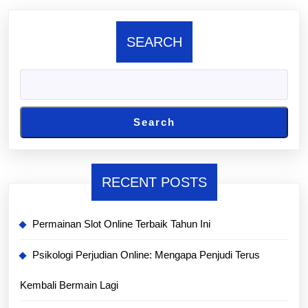
SEARCH
Search
RECENT POSTS
Permainan Slot Online Terbaik Tahun Ini
Psikologi Perjudian Online: Mengapa Penjudi Terus
Kembali Bermain Lagi