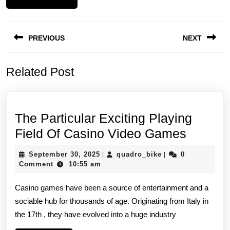
Post
PREVIOUS
NEXT
navigation
Previous
Next
Related Post
post:
post:
The Particular Exciting Playing
The
Field Of Casino Video Games
Particul
September
quadro_bike
September 30, 2025
quadro_bike
0
|
|
Excitin
30,
Comment
10:55 am
2025
Playing
Casino games have been a source of entertainment and a
Field
sociable hub for thousands of age. Originating from Italy in
Of
the 17th , they have evolved into a huge industry
Casino