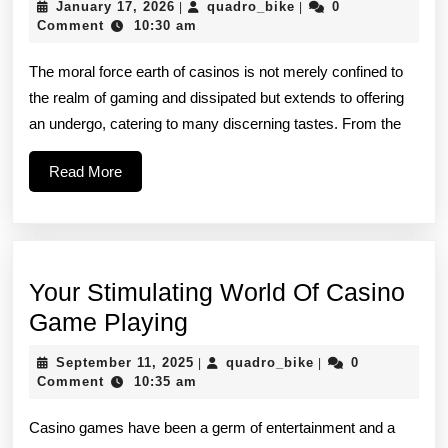
January
quadro_bike
January 17, 2026
quadro_bike
0
|
|
The
17,
Comment
10:30 am
2026
Brilliant
The moral force earth of casinos is not merely confined to
In
the realm of gaming and dissipated but extends to offering
Addition
an undergo, catering to many discerning tastes. From the
To
Interesting
Read
Read More
More
Playing
Field
Of
Your Stimulating World Of Casino
On
Your
Game Playing
Line
Stimulating
Casinos
September
quadro_bike
September 11, 2025
quadro_bike
0
|
|
World
11,
Comment
10:35 am
2025
Of
Casino games have been a germ of entertainment and a
Casino