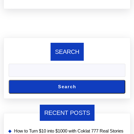
SEARCH
Search
RECENT POSTS
How to Turn $10 into $1000 with Coklat 777 Real Stories