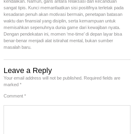
kendalikan. Namun, garis antara relaksasi dan kecanduan
sangat tipis. Kunci memanfaatkan sisi positifnya terletak pada
kesadaran penuh akan motivasi bermain, penetapan batasan
waktu dan finansial yang disiplin, serta kemampuan untuk
memisahkan sepenuhnya dunia game dari kewajiban nyata.
Dengan pendekatan ini, momen ‘me-time’ di depan layar bisa
benar-benar menjadi alat istirahat mental, bukan sumber
masalah baru.
Leave a Reply
Your email address will not be published.
Required fields are
marked
*
Comment
*