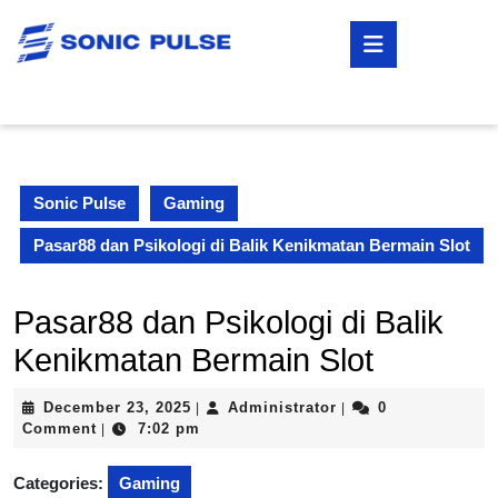
Skip
Open
to
Button
content
Skip
to
content
Sonic Pulse
Gaming
Pasar88 dan Psikologi di Balik Kenikmatan Bermain Slot
Pasar88 dan Psikologi di Balik
Kenikmatan Bermain Slot
December
Administrator
December 23, 2025
Administrator
0
|
|
23,
Comment
7:02 pm
|
2025
Categories:
Gaming