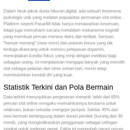
Dalam hiruk-pikuk dunia hiburan digital, ada sebuah fenomena
psikologis unik yang melatari popularitas permainan slot online.
Platform seperti Pasar88 tidak hanya menawarkan keseruan,
tetapi juga memahami secara mendalam mekanisme kognitif
yang membuat pemain merasa rileks dan terlibat. Sensasi
“hampir menang” (near-miss) dan putaran bonus yang tak
terduga dirancang untuk memicu pelepasan dopamin,
menciptakan kondisi fokus yang mirip dengan meditasi bagi
sebagian orang. Ini menjelaskan mengapa banyak yang memilih
slot sebagai pelarian dari stres sehari-hari, meski tetap
membutuhkan kendali diri yang kuat.
Statistik Terkini dan Pola Bermain
Data terkini menunjukkan pergeseran menarik: lebih dari 65%
pemain slot online mengaku memainkannya terutama untuk
relaksasi, bukan sekadar mengejar jackpot. Sekitar 40% dari
sesi bermain berlangsung dalam durasi pendek (kurang dari 30
menit), yang mengindikasikan penggunaan sebagai selingan
singkat untuk melepas penat. Fakta ini mengubah narasi umum