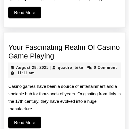
Planet
Read
Read More
More
Your Fascinating Realm Of Casino
Your
Game Playing
Fascinating
August
quadro_bike
August 28, 2025
quadro_bike
0 Comment
|
|
Realm
28,
11:11 am
2025
Of
Casino games have been a source of entertainment and a
Casino
sociable hub for thousands of years. Originating from Italy in
Game
the 17th century, they have evolved into a huge
Playing
manufacture
Read
Read More
More