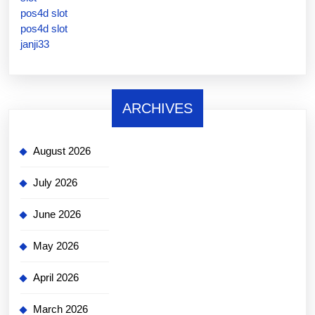
pos4d slot
pos4d slot
janji33
ARCHIVES
August 2026
July 2026
June 2026
May 2026
April 2026
March 2026