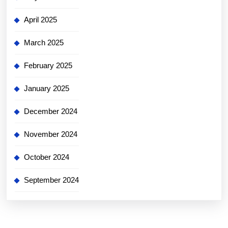
April 2025
March 2025
February 2025
January 2025
December 2024
November 2024
October 2024
September 2024