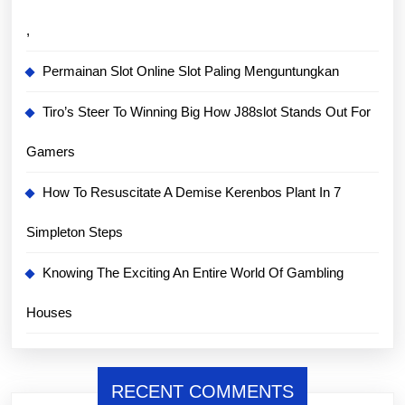
,
Permainan Slot Online Slot Paling Menguntungkan
Tiro’s Steer To Winning Big How J88slot Stands Out For
Gamers
How To Resuscitate A Demise Kerenbos Plant In 7
Simpleton Steps
Knowing The Exciting An Entire World Of Gambling
Houses
RECENT COMMENTS