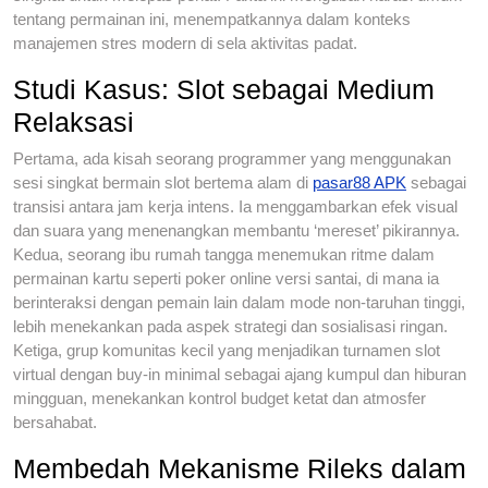
tentang permainan ini, menempatkannya dalam konteks
manajemen stres modern di sela aktivitas padat.
Studi Kasus: Slot sebagai Medium
Relaksasi
Pertama, ada kisah seorang programmer yang menggunakan
sesi singkat bermain slot bertema alam di
pasar88 APK
sebagai
transisi antara jam kerja intens. Ia menggambarkan efek visual
dan suara yang menenangkan membantu ‘mereset’ pikirannya.
Kedua, seorang ibu rumah tangga menemukan ritme dalam
permainan kartu seperti poker online versi santai, di mana ia
berinteraksi dengan pemain lain dalam mode non-taruhan tinggi,
lebih menekankan pada aspek strategi dan sosialisasi ringan.
Ketiga, grup komunitas kecil yang menjadikan turnamen slot
virtual dengan buy-in minimal sebagai ajang kumpul dan hiburan
mingguan, menekankan kontrol budget ketat dan atmosfer
bersahabat.
Membedah Mekanisme Rileks dalam