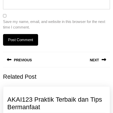
Save my name, email, and website in this browser for the next
time I comment.
Post
PREVIOUS
NEXT
navigation
Previous
Next
Related Post
post:
post:
AKAI123 Praktik Terbaik dan Tips
AKAI123
Bermanfaat