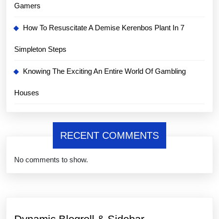
Gamers
How To Resuscitate A Demise Kerenbos Plant In 7
Simpleton Steps
Knowing The Exciting An Entire World Of Gambling
Houses
RECENT COMMENTS
No comments to show.