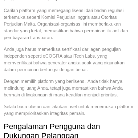
Carilah platform yang memegang lisensi dari badan regulasi
terkemuka seperti Komisi Perjudian Inggris atau Otoritas
Perjudian Malta. Organisasi-organisasi ini memberlakukan
standar yang ketat, memastikan bahwa permainan itu adil dan
pembayaran transparan.
Anda juga harus memeriksa sertifikasi dari agen pengujian
independen seperti eCOGRA atau iTech Labs, yang
memverifikasi bahwa generator angka acak yang digunakan
dalam permainan berfungsi dengan benar.
Dengan memilih platform yang berlisensi, Anda tidak hanya
melindungi uang Anda, tetapi juga memastikan bahwa Anda
bermain di lingkungan di mana keadilan menjadi prioritas.
Selalu baca ulasan dan lakukan riset untuk menemukan platform
yang memprioritaskan integritas pemain.
Pengalaman Pengguna dan
Dukungan Pelanggan