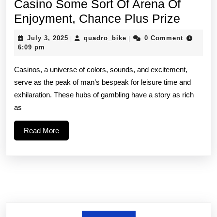
Casino Some Sort Of Arena Of
Casin
Enjoyment, Chance Plus Prize
Your
July
quadro_bike
July 3, 2025
quadro_bike
0 Comment
|
|
An
3,
6:09 pm
2025
Entire
Casinos, a universe of colors, sounds, and excitement,
World
serve as the peak of man’s bespeak for leisure time and
Of
exhilaration. These hubs of gambling have a story as rich
Buzz,
as
Threat
Read
Read More
And
More
Also
Incent
Casin
Some
Sort