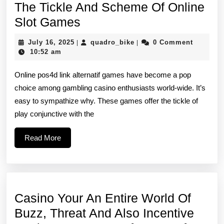
The Tickle And Scheme Of Online
The
Slot Games
Tickle
July
quadro_bike
July 16, 2025
quadro_bike
0 Comment
|
|
And
16,
10:52 am
2025
Scheme
Online pos4d link alternatif games have become a pop
Of
choice among gambling casino enthusiasts world-wide. It’s
Online
easy to sympathize why. These games offer the tickle of
Slot
play conjunctive with the
Games
Read
Read More
More
Casino Your An Entire World Of
Buzz, Threat And Also Incentive