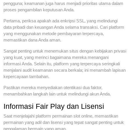
pengguna; keamanan juga harus menjadi prioritas utama dalam
proses pengambilan keputusan Anda.
Pertama, periksa apakah ada enkripsi SSL, yang melindungi
data pribadi dan keuangan Anda selama transaksi. Cari platform
yang menggunakan metode pembayaran terpercaya,
memastikan dana Anda aman.
Sangat penting untuk menemukan situs dengan kebijakan privasi
yang kuat, yang merinci bagaimana mereka menangani
informasi Anda. Selain itu, platform yang terpercaya seringkali
menjalani audit keamanan secara berkala; ini menambah lapisan
kepercayaan tambahan.
Pastikan mereka menyediakan otentikasi dua faktor,
menambahkan langkah lain untuk melindungi akun Anda.
Informasi Fair Play dan Lisensi
Saat menjelajahi platform permainan slot online, memastikan
permainan yang adil dan lisensi yang tepat sangat penting untuk
pengalaman bermain yang aman.