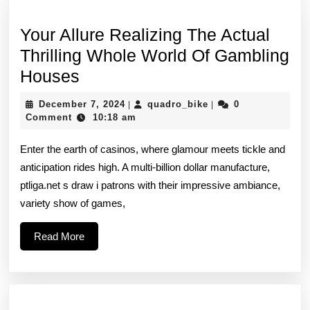
Your Allure Realizing The Actual
Thrilling Whole World Of Gambling
Your
Houses
Allure
December
quadro_bike
December 7, 2024
quadro_bike
0
|
|
Realizing
7,
Comment
10:18 am
2024
The
Enter the earth of casinos, where glamour meets tickle and
Actual
anticipation rides high. A multi-billion dollar manufacture,
Thrilling
ptliga.net s draw i patrons with their impressive ambiance,
Whole
variety show of games,
World
Read
Read More
Of
More
Gambling
Houses