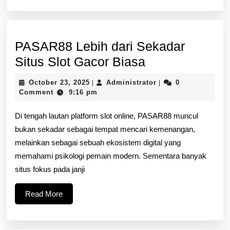
PASAR88 Lebih dari Sekadar
PASAR88
Situs Slot Gacor Biasa
Lebih
October
Administrator
October 23, 2025
Administrator
0
|
|
dari
23,
Comment
9:16 pm
2025
Sekadar
Di tengah lautan platform slot online, PASAR88 muncul
Situs
bukan sekadar sebagai tempat mencari kemenangan,
Slot
melainkan sebagai sebuah ekosistem digital yang
Gacor
memahami psikologi pemain modern. Sementara banyak
Biasa
situs fokus pada janji
Read
Read More
More