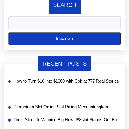
Of
SEARCH
Arena
Of
Enjoym
Chanc
Search
Plus
Prize
RECENT POSTS
How to Turn $10 into $1000 with Coklat 777 Real Stories
,
Permainan Slot Online Slot Paling Menguntungkan
Tiro’s Steer To Winning Big How J88slot Stands Out For