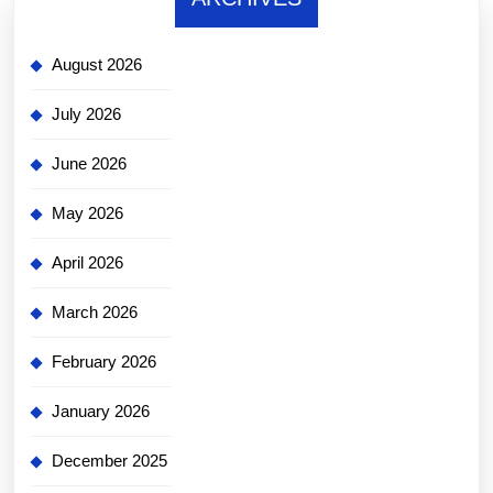
August 2026
July 2026
June 2026
May 2026
April 2026
March 2026
February 2026
January 2026
December 2025