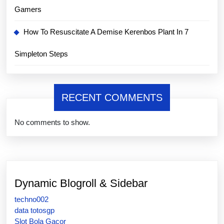
Gamers
How To Resuscitate A Demise Kerenbos Plant In 7
Simpleton Steps
RECENT COMMENTS
No comments to show.
Dynamic Blogroll & Sidebar
techno002
data totosgp
Slot Bola Gacor