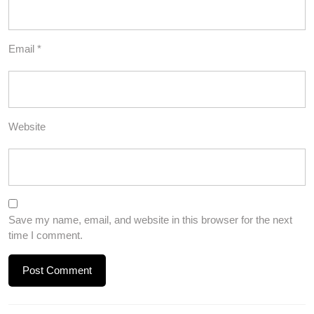
Email
*
Website
Save my name, email, and website in this browser for the next
time I comment.
Post