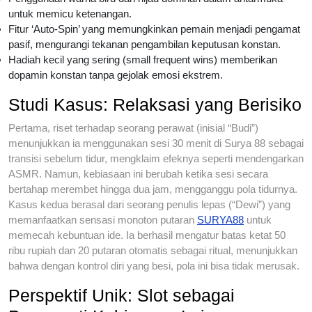
untuk memicu ketenangan.
Fitur ‘Auto-Spin’ yang memungkinkan pemain menjadi pengamat
pasif, mengurangi tekanan pengambilan keputusan konstan.
Hadiah kecil yang sering (small frequent wins) memberikan
dopamin konstan tanpa gejolak emosi ekstrem.
Studi Kasus: Relaksasi yang Berisiko
Pertama, riset terhadap seorang perawat (inisial “Budi”)
menunjukkan ia menggunakan sesi 30 menit di Surya 88 sebagai
transisi sebelum tidur, mengklaim efeknya seperti mendengarkan
ASMR. Namun, kebiasaan ini berubah ketika sesi secara
bertahap merembet hingga dua jam, mengganggu pola tidurnya.
Kasus kedua berasal dari seorang penulis lepas (“Dewi”) yang
memanfaatkan sensasi monoton putaran
SURYA88
untuk
memecah kebuntuan ide. Ia berhasil mengatur batas ketat 50
ribu rupiah dan 20 putaran otomatis sebagai ritual, menunjukkan
bahwa dengan kontrol diri yang besi, pola ini bisa tidak merusak.
Perspektif Unik: Slot sebagai