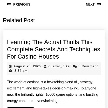
PREVIOUS
NEXT
navigation
Previous
Next
Related Post
post:
post:
Learning The Actual Thrills This
Complete Secrets And Techniques
Learning
For Casino Houses
The
August
quadro_bike
August 23, 2025
quadro_bike
0 Comment
|
|
Actual
23,
8:34 am
2025
Thrills
The world of casinos is a bewitching blend of , strategy,
This
excitement, and high-stakes decision-making. To anyone
Complete
new, the brilliantly lights, 10000 game options, and bustling
Secrets
energy can seem overwhelming.
And