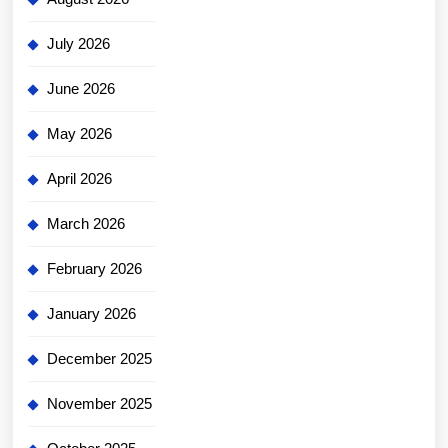
July 2026
June 2026
May 2026
April 2026
March 2026
February 2026
January 2026
December 2025
November 2025