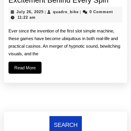
Excitement Behind Every Spin
Slot
July
quadro_bike
July 26, 2025
quadro_bike
0 Comment
|
|
Game
26,
11:22 am
2025
Excite
Ever since the invention of the first slot simple machine,
Behin
these games have become ubiquitous in both real-life and
Every
practical casinos. An merger of hypnotic sound, bewitching
Spin
visuals, and the
Read
Read More
More
SEARCH