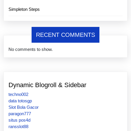
Simpleton Steps
RECENT COMMENTS
No comments to show.
Dynamic Blogroll & Sidebar
techno002
data totosgp
Slot Bola Gacor
paragon777
situs pos4d
ransslot88