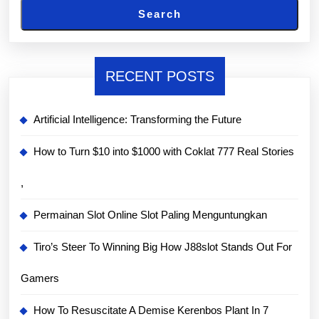
Search
RECENT POSTS
Artificial Intelligence: Transforming the Future
How to Turn $10 into $1000 with Coklat 777 Real Stories
,
Permainan Slot Online Slot Paling Menguntungkan
Tiro’s Steer To Winning Big How J88slot Stands Out For
Gamers
How To Resuscitate A Demise Kerenbos Plant In 7