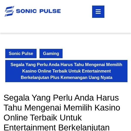
Skip
Open
to
Button
content
Skip
to
content
Sonic Pulse
Gaming
Segala Yang Perlu Anda Harus Tahu Mengenai Memilih
Kasino Online Terbaik Untuk Entertainment
Berkelanjutan Plus Kemenangan Uang Nyata
Segala Yang Perlu Anda Harus
Tahu Mengenai Memilih Kasino
Online Terbaik Untuk
Entertainment Berkelanjutan