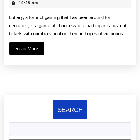
Worldly
16,
10:28 am
2025
Concern
Lottery, a form of gaming that has been around for
Of
centuries, is a game of chance where participants buy out
Lottery
tickets with numbers pool on them in hopes of victorious
A
Game
Read
Read More
More
Of
Chance
SEARCH