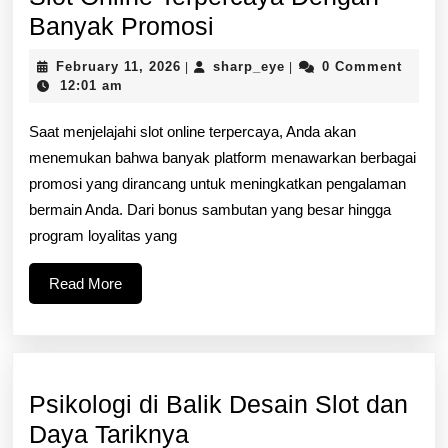
Slot
Banyak Promosi
Online
February
sharp_eye
February 11, 2026
sharp_eye
0 Comment
|
|
Terpercaya
11,
12:01 am
2026
Dengan
Saat menjelajahi slot online terpercaya, Anda akan
Banyak
menemukan bahwa banyak platform menawarkan berbagai
Promosi
promosi yang dirancang untuk meningkatkan pengalaman
bermain Anda. Dari bonus sambutan yang besar hingga
program loyalitas yang
Read
Read More
More
Psikologi di Balik Desain Slot dan
Psikologi
Daya Tariknya