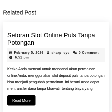
Previous
Next
Related Post
post:
post:
Setoran Slot Online Puls Tanpa
Setoran
Potongan
Slot
February
sharp_eye
February 5, 2026
sharp_eye
0 Comment
|
|
Online
5,
6:51 pm
2026
Puls
Ketika Anda mencari untuk mendanai akun permainan
Tanpa
online Anda, menggunakan slot deposit puls tanpa potongan
Potongan
bisa menjadi pengubah permainan. Ini berarti Anda dapat
mentransfer dana tanpa khawatir tentang biaya yang
Read
Read More
More