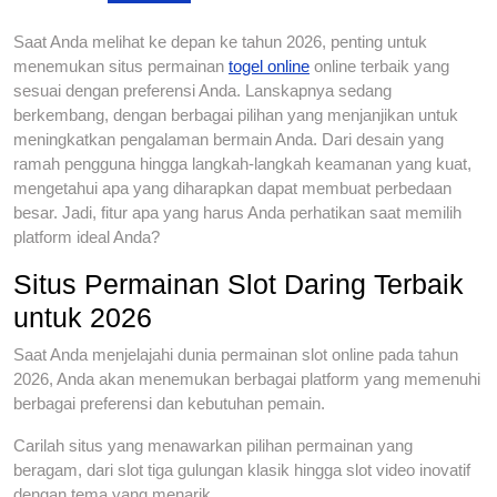
Saat Anda melihat ke depan ke tahun 2026, penting untuk
menemukan situs permainan
togel online
online terbaik yang
sesuai dengan preferensi Anda. Lanskapnya sedang
berkembang, dengan berbagai pilihan yang menjanjikan untuk
meningkatkan pengalaman bermain Anda. Dari desain yang
ramah pengguna hingga langkah-langkah keamanan yang kuat,
mengetahui apa yang diharapkan dapat membuat perbedaan
besar. Jadi, fitur apa yang harus Anda perhatikan saat memilih
platform ideal Anda?
Situs Permainan Slot Daring Terbaik
untuk 2026
Saat Anda menjelajahi dunia permainan slot online pada tahun
2026, Anda akan menemukan berbagai platform yang memenuhi
berbagai preferensi dan kebutuhan pemain.
Carilah situs yang menawarkan pilihan permainan yang
beragam, dari slot tiga gulungan klasik hingga slot video inovatif
dengan tema yang menarik.