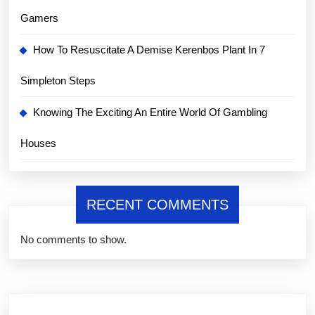
Gamers
How To Resuscitate A Demise Kerenbos Plant In 7
Simpleton Steps
Knowing The Exciting An Entire World Of Gambling
Houses
RECENT COMMENTS
No comments to show.