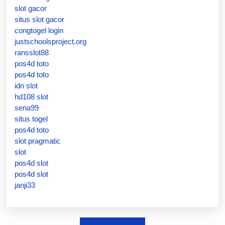
slot gacor
situs slot gacor
congtogel login
justschoolsproject.org
ransslot88
pos4d toto
pos4d toto
idn slot
hd108 slot
sena99
situs togel
pos4d toto
slot pragmatic
slot
pos4d slot
pos4d slot
janji33