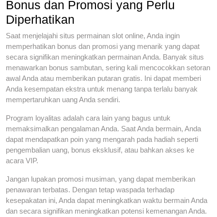
Bonus dan Promosi yang Perlu
Diperhatikan
Saat menjelajahi situs permainan slot online, Anda ingin
memperhatikan bonus dan promosi yang menarik yang dapat
secara signifikan meningkatkan permainan Anda. Banyak situs
menawarkan bonus sambutan, sering kali mencocokkan setoran
awal Anda atau memberikan putaran gratis. Ini dapat memberi
Anda kesempatan ekstra untuk menang tanpa terlalu banyak
mempertaruhkan uang Anda sendiri.
Program loyalitas adalah cara lain yang bagus untuk
memaksimalkan pengalaman Anda. Saat Anda bermain, Anda
dapat mendapatkan poin yang mengarah pada hadiah seperti
pengembalian uang, bonus eksklusif, atau bahkan akses ke
acara VIP.
Jangan lupakan promosi musiman, yang dapat memberikan
penawaran terbatas. Dengan tetap waspada terhadap
kesepakatan ini, Anda dapat meningkatkan waktu bermain Anda
dan secara signifikan meningkatkan potensi kemenangan Anda.