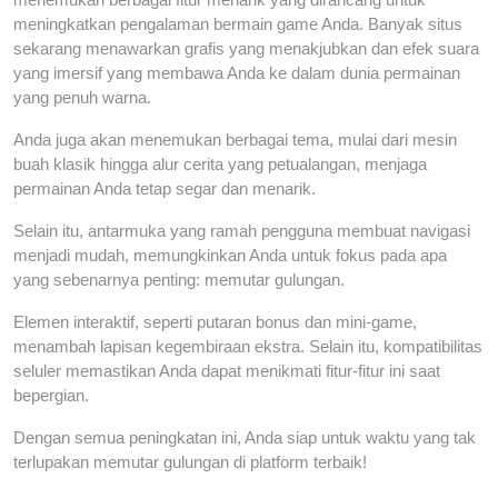
meningkatkan pengalaman bermain game Anda. Banyak situs
sekarang menawarkan grafis yang menakjubkan dan efek suara
yang imersif yang membawa Anda ke dalam dunia permainan
yang penuh warna.
Anda juga akan menemukan berbagai tema, mulai dari mesin
buah klasik hingga alur cerita yang petualangan, menjaga
permainan Anda tetap segar dan menarik.
Selain itu, antarmuka yang ramah pengguna membuat navigasi
menjadi mudah, memungkinkan Anda untuk fokus pada apa
yang sebenarnya penting: memutar gulungan.
Elemen interaktif, seperti putaran bonus dan mini-game,
menambah lapisan kegembiraan ekstra. Selain itu, kompatibilitas
seluler memastikan Anda dapat menikmati fitur-fitur ini saat
bepergian.
Dengan semua peningkatan ini, Anda siap untuk waktu yang tak
terlupakan memutar gulungan di platform terbaik!