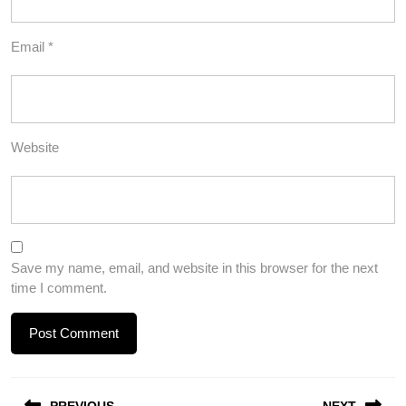
Email
*
Website
Save my name, email, and website in this browser for the next
time I comment.
Post
PREVIOUS
NEXT