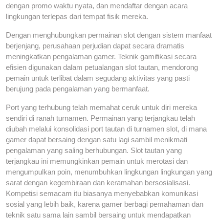
dengan promo waktu nyata, dan mendaftar dengan acara
lingkungan terlepas dari tempat fisik mereka.
Dengan menghubungkan permainan slot dengan sistem manfaat
berjenjang, perusahaan perjudian dapat secara dramatis
meningkatkan pengalaman gamer. Teknik gamifikasi secara
efisien digunakan dalam petualangan slot tautan, mendorong
pemain untuk terlibat dalam segudang aktivitas yang pasti
berujung pada pengalaman yang bermanfaat.
Port yang terhubung telah memahat ceruk untuk diri mereka
sendiri di ranah turnamen. Permainan yang terjangkau telah
diubah melalui konsolidasi port tautan di turnamen slot, di mana
gamer dapat bersaing dengan satu lagi sambil menikmati
pengalaman yang saling berhubungan. Slot tautan yang
terjangkau ini memungkinkan pemain untuk merotasi dan
mengumpulkan poin, menumbuhkan lingkungan lingkungan yang
sarat dengan kegembiraan dan keramahan bersosialisasi.
Kompetisi semacam itu biasanya menyebabkan komunikasi
sosial yang lebih baik, karena gamer berbagi pemahaman dan
teknik satu sama lain sambil bersaing untuk mendapatkan