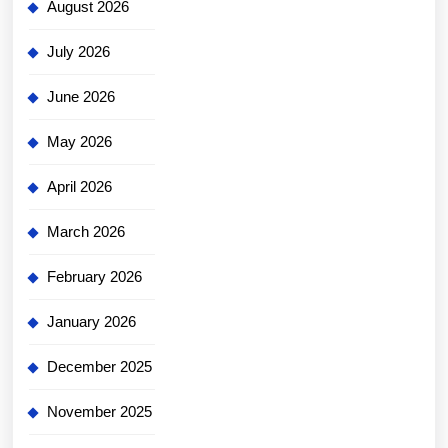
August 2026
July 2026
June 2026
May 2026
April 2026
March 2026
February 2026
January 2026
December 2025
November 2025