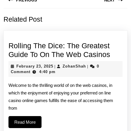
navigation
Previous
Next
Related Post
post:
post:
Rolling The Dice: The Greatest
Rollin
Guide To On The Web Casinos
The
February
ZohanShah
February 23, 2025
ZohanShah
0
|
|
Dice:
23,
Comment
4:40 pm
2025
The
Welcome to the thrilling world of on the web casinos, in
Greate
which the enjoyment of enjoying your preferred on line
Guide
casino online games fulfills the ease of accessing them
To
from
On
Read
Read More
The
More