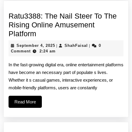
Ratu3388: The Nail Steer To The
Rising Online Amusement
Ratu3388:
Platform
The
September
ShahFaisal
September 4, 2025
ShahFaisal
0
|
|
Nail
4,
Comment
2:24 am
2025
Steer
In the fast-growing digital era, online entertainment platforms
To
have become an necessary part of populate s lives.
The
Whether it s casual games, interactive experiences, or
Rising
mobile-friendly platforms, users are constantly
Online
Read
Read More
Amusement
More
Platform