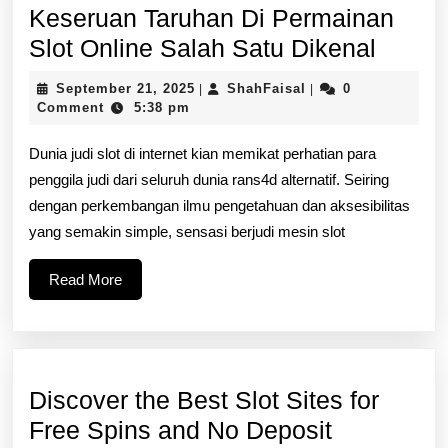
Keseruan Taruhan Di Permainan
Keser
Slot Online Salah Satu Dikenal
Taruh
September
ShahFaisal
September 21, 2025
ShahFaisal
0
|
|
Di
21,
Comment
5:38 pm
2025
Perma
Dunia judi slot di internet kian memikat perhatian para
Slot
penggila judi dari seluruh dunia rans4d alternatif. Seiring
Online
dengan perkembangan ilmu pengetahuan dan aksesibilitas
Salah
yang semakin simple, sensasi berjudi mesin slot
Satu
Read
Read More
Dikena
More
Discover the Best Slot Sites for
Free Spins and No Deposit