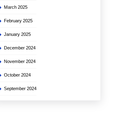
March 2025
February 2025
January 2025
December 2024
November 2024
October 2024
September 2024