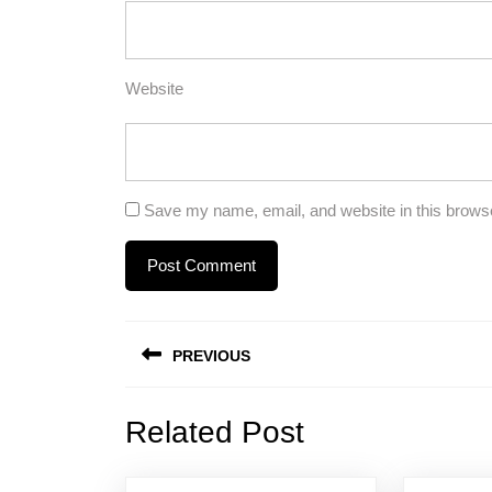
Website
Save my name, email, and website in this browse
Post
PREVIOUS
navigation
Previous
Related Post
post: