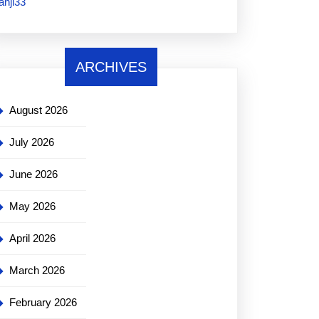
janji33
ARCHIVES
August 2026
July 2026
June 2026
May 2026
April 2026
March 2026
February 2026