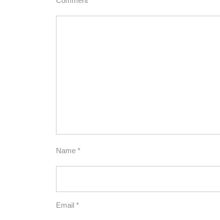
Comment
*
Name
*
Email
*