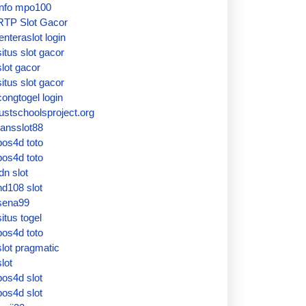
info mpo100
RTP Slot Gacor
lenteraslot login
situs slot gacor
slot gacor
situs slot gacor
congtogel login
justschoolsproject.org
ransslot88
pos4d toto
pos4d toto
idn slot
hd108 slot
sena99
situs togel
pos4d toto
slot pragmatic
slot
pos4d slot
pos4d slot