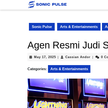
Skip
to
content
Skip
to
Sonic Pulse
Arts & Entertainments
A
content
Agen Resmi Judi S
May
Cassian
May 17, 2025
Cassian Andor
0 C
|
|
17,
Andor
2025
Categories:
Arts & Entertainments