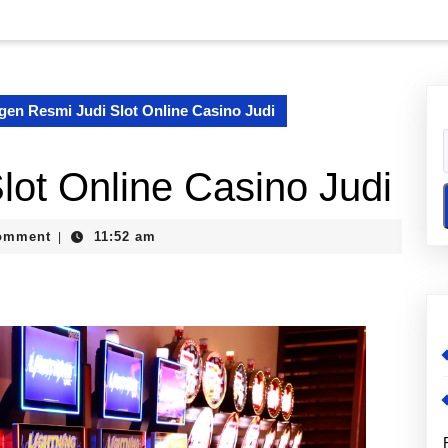
gen Resmi Judi Slot Online Casino Judi
lot Online Casino Judi
omment
11:52 am
|