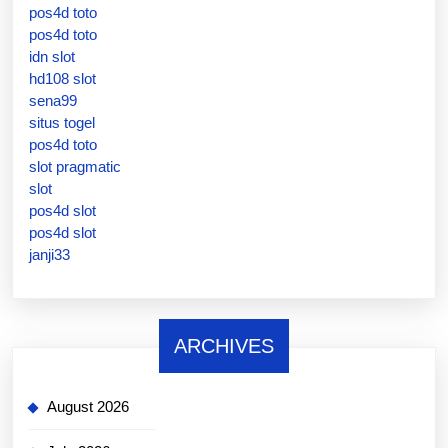
pos4d toto
pos4d toto
idn slot
hd108 slot
sena99
situs togel
pos4d toto
slot pragmatic
slot
pos4d slot
pos4d slot
janji33
ARCHIVES
August 2026