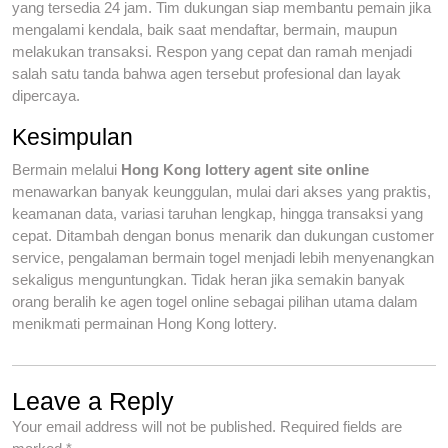
yang tersedia 24 jam. Tim dukungan siap membantu pemain jika
mengalami kendala, baik saat mendaftar, bermain, maupun
melakukan transaksi. Respon yang cepat dan ramah menjadi
salah satu tanda bahwa agen tersebut profesional dan layak
dipercaya.
Kesimpulan
Bermain melalui
Hong Kong lottery agent site online
menawarkan banyak keunggulan, mulai dari akses yang praktis,
keamanan data, variasi taruhan lengkap, hingga transaksi yang
cepat. Ditambah dengan bonus menarik dan dukungan customer
service, pengalaman bermain togel menjadi lebih menyenangkan
sekaligus menguntungkan. Tidak heran jika semakin banyak
orang beralih ke agen togel online sebagai pilihan utama dalam
menikmati permainan Hong Kong lottery.
Leave a Reply
Your email address will not be published.
Required fields are