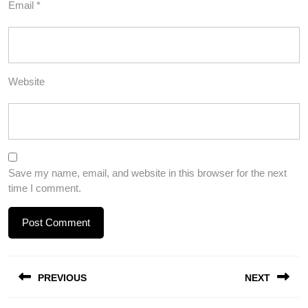
Email
*
Website
Save my name, email, and website in this browser for the next
time I comment.
Post
PREVIOUS
NEXT
navigation