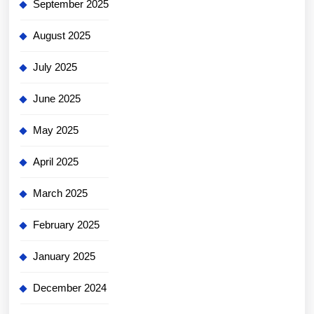
September 2025
August 2025
July 2025
June 2025
May 2025
April 2025
March 2025
February 2025
January 2025
December 2024