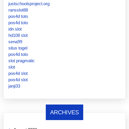
justschoolsproject.org
ransslot88
pos4d toto
pos4d toto
idn slot
hd108 slot
sena99
situs togel
pos4d toto
slot pragmatic
slot
pos4d slot
pos4d slot
janji33
ARCHIVES