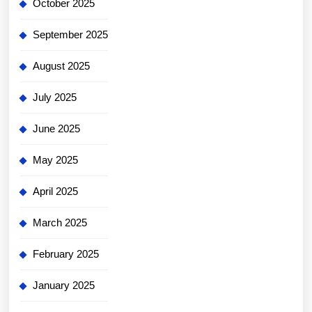
October 2025
September 2025
August 2025
July 2025
June 2025
May 2025
April 2025
March 2025
February 2025
January 2025