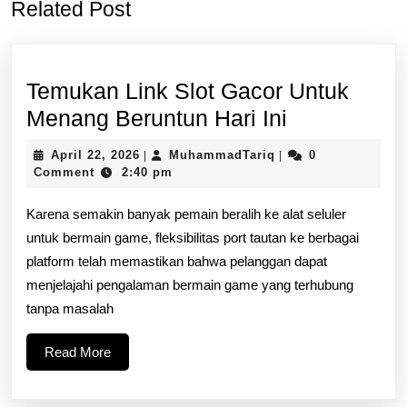
Related Post
post:
post:
Temukan Link Slot Gacor Untuk
Temukan
Menang Beruntun Hari Ini
Link
April
MuhammadTariq
April 22, 2026
MuhammadTariq
0
|
|
Slot
22,
Comment
2:40 pm
2026
Gacor
Karena semakin banyak pemain beralih ke alat seluler
Untuk
untuk bermain game, fleksibilitas port tautan ke berbagai
Menang
platform telah memastikan bahwa pelanggan dapat
Beruntun
menjelajahi pengalaman bermain game yang terhubung
Hari
tanpa masalah
Ini
Read
Read More
More