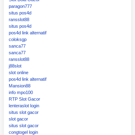
paragon777
situs pos4d
ransslot88
situs pos4d
pos4d link alternatif
coloksgp
sanca77
sanca77
ransslot88
j88slot
slot online
pos4d link alternatif
Mansion88
info mpo100
RTP Slot Gacor
lenteraslot login
situs slot gacor
slot gacor
situs slot gacor
congtogel login