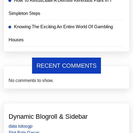
How To Resuscitate A Demise Kerenbos Plant In 7
Simpleton Steps
Knowing The Exciting An Entire World Of Gambling
Houses
RECENT COMMENTS
No comments to show.
Dynamic Blogroll & Sidebar
data totosgp
Slot Bola Gacor