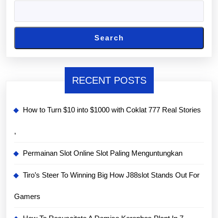
Search
RECENT POSTS
How to Turn $10 into $1000 with Coklat 777 Real Stories
,
Permainan Slot Online Slot Paling Menguntungkan
Tiro’s Steer To Winning Big How J88slot Stands Out For
Gamers