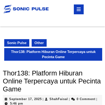
Skip
Open
to
Button
content
Skip
to
content
Sonic Pulse
Other
Thor138: Platform Hiburan Online Terpercaya untuk
Pecinta Game
Thor138: Platform Hiburan
Online Terpercaya untuk Pecinta
Game
September
ShahFaisal
September 17, 2025
ShahFaisal
0 Comment
|
|
|
17,
5:46 pm