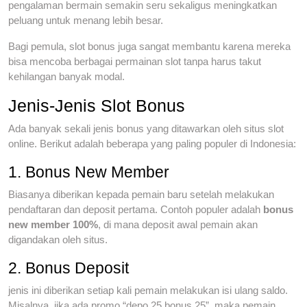
pengalaman bermain semakin seru sekaligus meningkatkan
peluang untuk menang lebih besar.
Bagi pemula, slot bonus juga sangat membantu karena mereka
bisa mencoba berbagai permainan slot tanpa harus takut
kehilangan banyak modal.
Jenis-Jenis Slot Bonus
Ada banyak sekali jenis bonus yang ditawarkan oleh situs slot
online. Berikut adalah beberapa yang paling populer di Indonesia:
1. Bonus New Member
Biasanya diberikan kepada pemain baru setelah melakukan
pendaftaran dan deposit pertama. Contoh populer adalah
bonus
new member 100%
, di mana deposit awal pemain akan
digandakan oleh situs.
2. Bonus Deposit
jenis ini diberikan setiap kali pemain melakukan isi ulang saldo.
Misalnya, jika ada promo “depo 25 bonus 25”, maka pemain