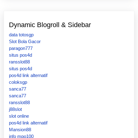
Dynamic Blogroll & Sidebar
data totosgp
Slot Bola Gacor
paragon777
situs pos4d
ransslot88
situs pos4d
pos4d link alternatif
coloksgp
sanca77
sanca77
ransslot88
j88slot
slot online
pos4d link alternatif
Mansion88
info mpo100