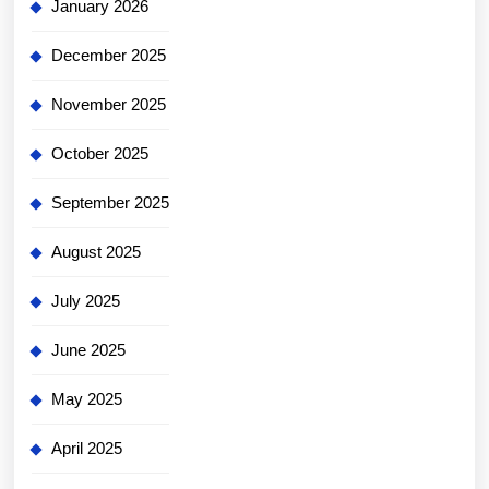
January 2026
December 2025
November 2025
October 2025
September 2025
August 2025
July 2025
June 2025
May 2025
April 2025