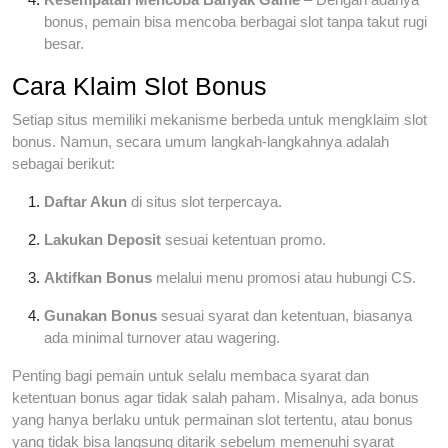
bonus, pemain bisa mencoba berbagai slot tanpa takut rugi
besar.
Cara Klaim Slot Bonus
Setiap situs memiliki mekanisme berbeda untuk mengklaim slot
bonus. Namun, secara umum langkah-langkahnya adalah
sebagai berikut:
Daftar Akun
di situs slot terpercaya.
Lakukan Deposit
sesuai ketentuan promo.
Aktifkan Bonus
melalui menu promosi atau hubungi CS.
Gunakan Bonus
sesuai syarat dan ketentuan, biasanya
ada minimal turnover atau wagering.
Penting bagi pemain untuk selalu membaca syarat dan
ketentuan bonus agar tidak salah paham. Misalnya, ada bonus
yang hanya berlaku untuk permainan slot tertentu, atau bonus
yang tidak bisa langsung ditarik sebelum memenuhi syarat