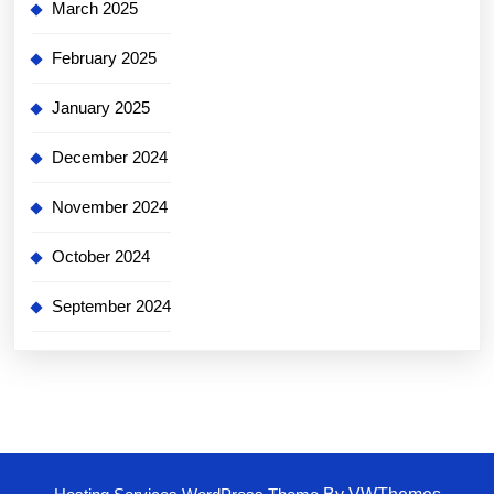
March 2025
February 2025
January 2025
December 2024
November 2024
October 2024
September 2024