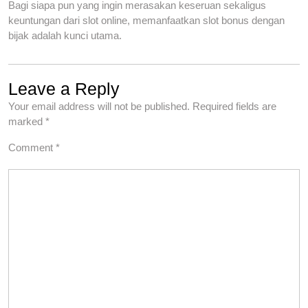
Bagi siapa pun yang ingin merasakan keseruan sekaligus
keuntungan dari slot online, memanfaatkan slot bonus dengan
bijak adalah kunci utama.
Leave a Reply
Your email address will not be published.
Required fields are
marked
*
Comment
*