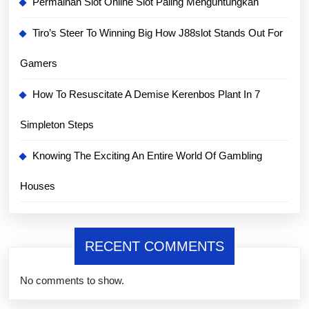
Permainan Slot Online Slot Paling Menguntungkan
Tiro’s Steer To Winning Big How J88slot Stands Out For
Gamers
How To Resuscitate A Demise Kerenbos Plant In 7
Simpleton Steps
Knowing The Exciting An Entire World Of Gambling
Houses
RECENT COMMENTS
No comments to show.