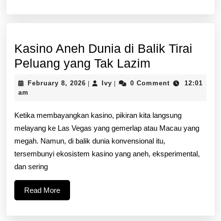
Alveolar
Kasino Aneh Dunia di Balik Tirai
Kasino
Peluang yang Tak Lazim
Aneh
February
Ivy
February 8, 2026
Ivy
0 Comment
12:01
|
|
Dunia
8,
am
2026
di
Ketika membayangkan kasino, pikiran kita langsung
Balik
melayang ke Las Vegas yang gemerlap atau Macau yang
Tirai
megah. Namun, di balik dunia konvensional itu,
Peluang
tersembunyi ekosistem kasino yang aneh, eksperimental,
yang
dan sering
Tak
Read
Read More
Lazim
More