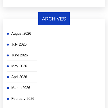
ARCHIVES
August 2026
July 2026
June 2026
May 2026
April 2026
March 2026
February 2026