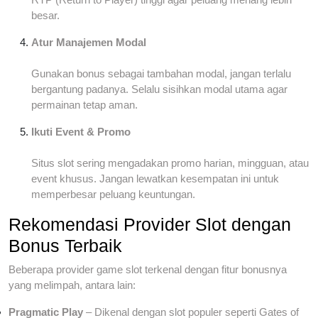
besar.
Atur Manajemen Modal
Gunakan bonus sebagai tambahan modal, jangan terlalu
bergantung padanya. Selalu sisihkan modal utama agar
permainan tetap aman.
Ikuti Event & Promo
Situs slot sering mengadakan promo harian, mingguan, atau
event khusus. Jangan lewatkan kesempatan ini untuk
memperbesar peluang keuntungan.
Rekomendasi Provider Slot dengan
Bonus Terbaik
Beberapa provider game slot terkenal dengan fitur bonusnya
yang melimpah, antara lain:
Pragmatic Play
– Dikenal dengan slot populer seperti Gates of