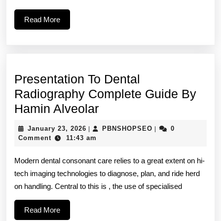
Free
Spins
Read
Read More
More
and
No
Deposit
Presentation To Dental
Bonuses
Radiography Complete Guide By
Presentation
Hamin Alveolar
To
January
PBNSHOPSEO
January 23, 2026
PBNSHOPSEO
0
|
|
Dental
23,
Comment
11:43 am
2026
Radiography
Modern dental consonant care relies to a great extent on hi-
Complete
tech imaging technologies to diagnose, plan, and ride herd
Guide
on handling. Central to this is , the use of specialised
By
Hamin
Read
Read More
More