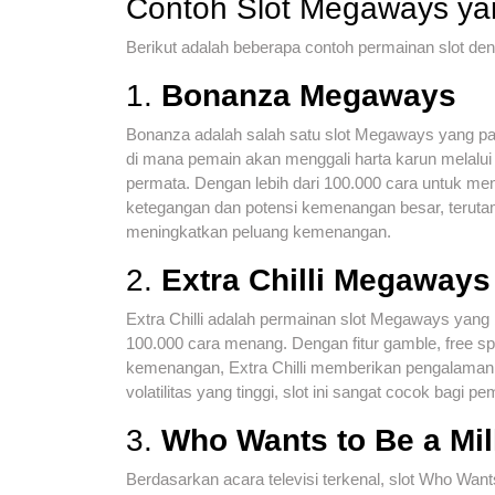
Contoh Slot Megaways ya
Berikut adalah beberapa contoh permainan slot 
1.
Bonanza Megaways
Bonanza adalah salah satu slot Megaways yang pal
di mana pemain akan menggali harta karun melalui
permata. Dengan lebih dari 100.000 cara untuk 
ketegangan dan potensi kemenangan besar, terutam
meningkatkan peluang kemenangan.
2.
Extra Chilli Megaways
Extra Chilli adalah permainan slot Megaways yang
100.000 cara menang. Dengan fitur gamble, free s
kemenangan, Extra Chilli memberikan pengalaman 
volatilitas yang tinggi, slot ini sangat cocok bag
3.
Who Wants to Be a Mi
Berdasarkan acara televisi terkenal, slot Who Wan