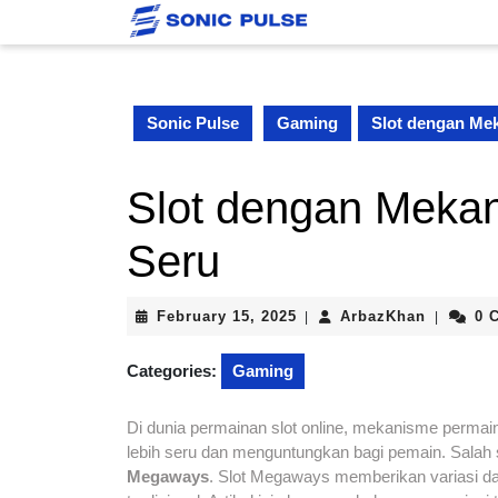
Skip
to
content
Skip
to
Sonic Pulse
Gaming
Slot dengan Me
content
Slot dengan Meka
Seru
February
ArbazKh
February 15, 2025
ArbazKhan
0 
|
|
15,
2025
Categories:
Gaming
Di dunia permainan slot online, mekanisme perm
lebih seru dan menguntungkan bagi pemain. Salah 
Megaways
. Slot Megaways memberikan variasi da