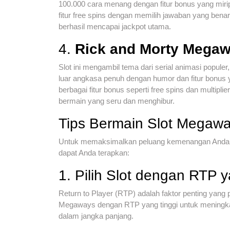
100.000 cara menang dengan fitur bonus yang miri
fitur free spins dengan memilih jawaban yang ben
berhasil mencapai jackpot utama.
4.
Rick and Morty Mega
Slot ini mengambil tema dari serial animasi popu
luar angkasa penuh dengan humor dan fitur bonus 
berbagai fitur bonus seperti free spins dan mult
bermain yang seru dan menghibur.
Tips Bermain Slot Megaw
Untuk memaksimalkan peluang kemenangan Anda sa
dapat Anda terapkan:
1. Pilih Slot dengan RTP 
Return to Player (RTP) adalah faktor penting yang p
Megaways dengan RTP yang tinggi untuk meningka
dalam jangka panjang.