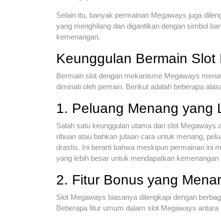
Selain itu, banyak permainan Megaways juga dileng
yang menghilang dan digantikan dengan simbol ba
kemenangan.
Keunggulan Bermain Slo
Bermain slot dengan mekanisme Megaways menaw
diminati oleh pemain. Berikut adalah beberapa a
1. Peluang Menang yang 
Salah satu keunggulan utama dari slot Megaways 
ribuan atau bahkan jutaan cara untuk menang, p
drastis. Ini berarti bahwa meskipun permainan ini me
yang lebih besar untuk mendapatkan kemenangan 
2. Fitur Bonus yang Menar
Slot Megaways biasanya dilengkapi dengan berbag
Beberapa fitur umum dalam slot Megaways antara l