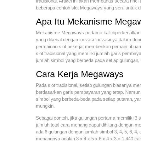
tradisional. Artikel ini akan membahas secara rin
beberapa contoh slot Megaways yang seru untuk d
Apa Itu Mekanisme Mega
Mekanisme Megaways pertama kali diperkenalkan 
yang dikenal dengan inovasi-inovasinya dalam dun
permainan slot bekerja, memberikan pemain ribua
slot tradisional yang memiliki jumlah garis pem
jumlah simbol yang berbeda pada setiap gulungan,
Cara Kerja Megaways
Pada slot tradisional, setiap gulungan biasanya me
berdasarkan garis pembayaran yang tetap. Namun,
simbol yang berbeda-beda pada setiap putaran, 
mungkin.
Sebagai contoh, jika gulungan pertama memiliki 3 
jumlah total cara menang dapat dihitung dengan me
ada 6 gulungan dengan jumlah simbol 3, 4, 5, 6, 4
menangnya adalah 3 x 4 x 5 x 6 x 4 x 3 = 1.440 c