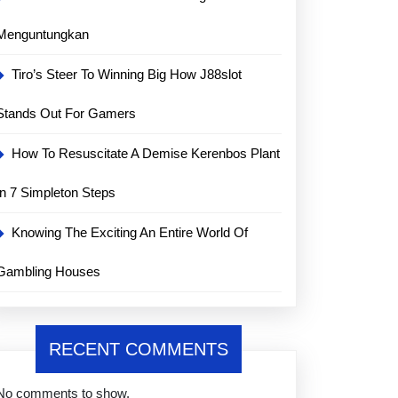
Menguntungkan
Tiro’s Steer To Winning Big How J88slot
Stands Out For Gamers
How To Resuscitate A Demise Kerenbos Plant
In 7 Simpleton Steps
Knowing The Exciting An Entire World Of
Gambling Houses
RECENT COMMENTS
No comments to show.