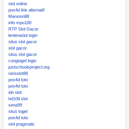
slot online
pos4d link alternatif
Mansion88
info mpo100
RTP Slot Gacor
lenteraslot login
situs slot gacor
slot gacor
situs slot gacor
congtogel login
justschoolsproject.org
ransslot88
pos4d toto
pos4d toto
idn slot
hd108 slot
sena99
situs togel
pos4d toto
slot pragmatic