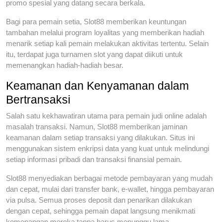
promo spesial yang datang secara berkala.
Bagi para pemain setia, Slot88 memberikan keuntungan
tambahan melalui program loyalitas yang memberikan hadiah
menarik setiap kali pemain melakukan aktivitas tertentu. Selain
itu, terdapat juga turnamen slot yang dapat diikuti untuk
memenangkan hadiah-hadiah besar.
Keamanan dan Kenyamanan dalam
Bertransaksi
Salah satu kekhawatiran utama para pemain judi online adalah
masalah transaksi. Namun, Slot88 memberikan jaminan
keamanan dalam setiap transaksi yang dilakukan. Situs ini
menggunakan sistem enkripsi data yang kuat untuk melindungi
setiap informasi pribadi dan transaksi finansial pemain.
Slot88 menyediakan berbagai metode pembayaran yang mudah
dan cepat, mulai dari transfer bank, e-wallet, hingga pembayaran
via pulsa. Semua proses deposit dan penarikan dilakukan
dengan cepat, sehingga pemain dapat langsung menikmati
kemenangan mereka tanpa harus menunggu lama.