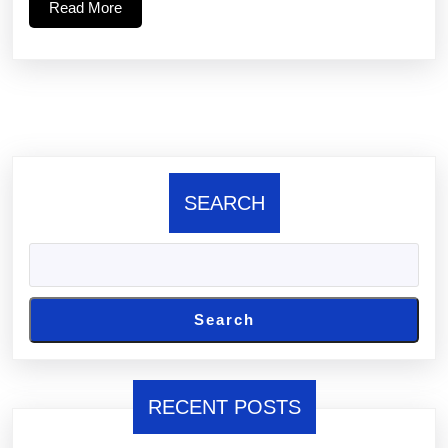
Read
Read More
For
More
Your
Studio
Apparatuses
SEARCH
Search
RECENT POSTS