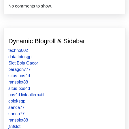
No comments to show.
Dynamic Blogroll & Sidebar
techno002
data totosgp
Slot Bola Gacor
paragon777
situs pos4d
ransslot88
situs pos4d
pos4d link alternatif
coloksgp
sanca77
sanca77
ransslot88
j88slot