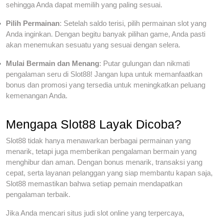
sehingga Anda dapat memilih yang paling sesuai.
Pilih Permainan
: Setelah saldo terisi, pilih permainan slot yang
Anda inginkan. Dengan begitu banyak pilihan game, Anda pasti
akan menemukan sesuatu yang sesuai dengan selera.
Mulai Bermain dan Menang
: Putar gulungan dan nikmati
pengalaman seru di Slot88! Jangan lupa untuk memanfaatkan
bonus dan promosi yang tersedia untuk meningkatkan peluang
kemenangan Anda.
Mengapa Slot88 Layak Dicoba?
Slot88 tidak hanya menawarkan berbagai permainan yang
menarik, tetapi juga memberikan pengalaman bermain yang
menghibur dan aman. Dengan bonus menarik, transaksi yang
cepat, serta layanan pelanggan yang siap membantu kapan saja,
Slot88 memastikan bahwa setiap pemain mendapatkan
pengalaman terbaik.
Jika Anda mencari situs judi slot online yang terpercaya,