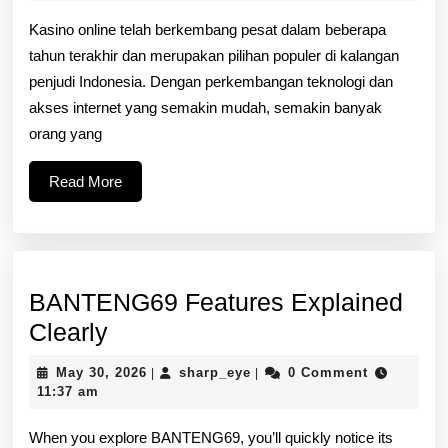
2026
Daring:
Kasino online telah berkembang pesat dalam beberapa
Dari
tahun terakhir dan merupakan pilihan populer di kalangan
Slot
penjudi Indonesia. Dengan perkembangan teknologi dan
Dasar
akses internet yang semakin mudah, semakin banyak
Hingga
orang yang
Pengala
Read
Read More
Penyedia
More
Live
BANTENG69 Features Explained
BANTENG69
Clearly
Features
May
sharp_eye
May 30, 2026
sharp_eye
0 Comment
|
|
Explained
30,
11:37 am
2026
Clearly
When you explore BANTENG69, you’ll quickly notice its