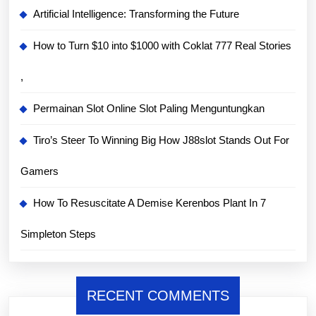
Artificial Intelligence: Transforming the Future
How to Turn $10 into $1000 with Coklat 777 Real Stories
,
Permainan Slot Online Slot Paling Menguntungkan
Tiro’s Steer To Winning Big How J88slot Stands Out For
Gamers
How To Resuscitate A Demise Kerenbos Plant In 7
Simpleton Steps
RECENT COMMENTS