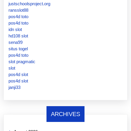
justschoolsproject.org
ransslot88
pos4d toto
pos4d toto
idn slot
hd108 slot
sena99
situs togel
pos4d toto
slot pragmatic
slot
pos4d slot
pos4d slot
janji33
ARCHIVES