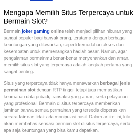
Mengapa Memilih Situs Terpercaya untuk
Bermain Slot?
Bermain
joker gaming
online
telah menjadi pilihan hiburan yang
sangat populer bagi banyak orang, terutama dengan berbagai
keuntungan yang ditawarkan, seperti kemudahan akses dan
kesempatan untuk memenangkan hadiah besar. Namun, agar
pengalaman bermainmu benar-benar menyenankan dan aman,
memilih situs slot yang terpercaya adalah langkah pertama yang
sangat penting.
Situs yang terpercaya tidak hanya menawarkan
berbagai jenis
permainan slot
dengan RTP tinggi, tetapi juga memastikan
keamanan data pribadi, transaksi yang aman, serta pelayanan
yang profesional. Bermain di situs terpercaya memberikan
jaminan bahwa semua permainan yang tersedia dioperasikan
secara
fair
dan tidak ada manipulasi hasil. Dalam artikel ini, kita
akan membahas sensasi bermain slot di situs terpercaya, serta
apa saja keuntungan yang bisa kamu dapatkan.