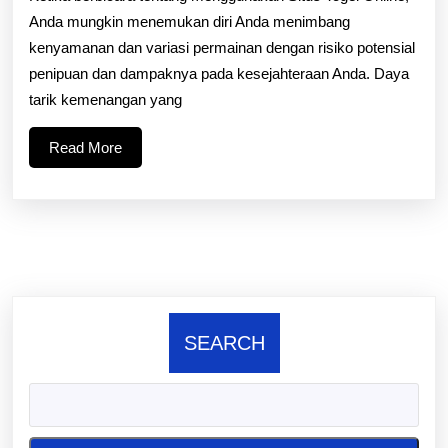
Situ
Anda mungkin menemukan diri Anda menimbang
Toge
kenyamanan dan variasi permainan dengan risiko potensial
Onli
penipuan dan dampaknya pada kesejahteraan Anda. Daya
tarik kemenangan yang
Read
Read More
More
SEARCH