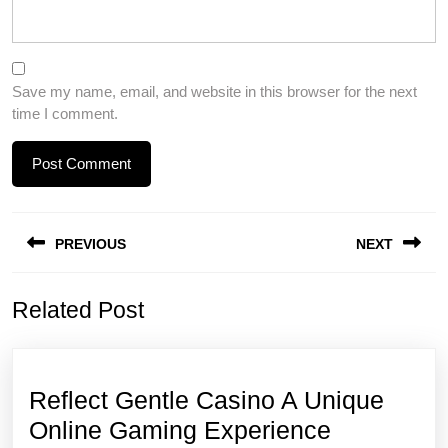
Save my name, email, and website in this browser for the next
time I comment.
Post
PREVIOUS
NEXT
navigation
Previous
Next
Related Post
post:
post:
Reflect Gentle Casino A Unique
Reflect
Online Gaming Experience