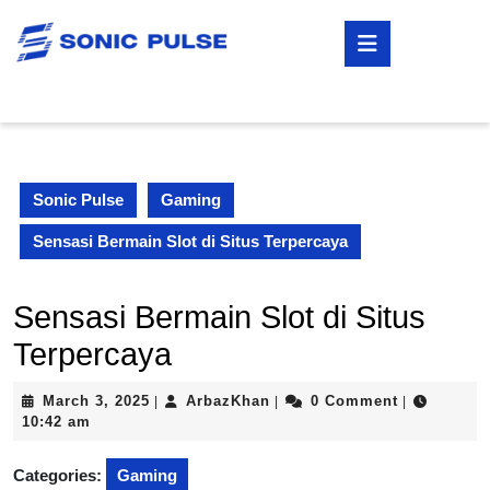
Skip
Open
to
Button
content
Skip
to
content
Sonic Pulse
Gaming
Sensasi Bermain Slot di Situs Terpercaya
Sensasi Bermain Slot di Situs
Terpercaya
March
ArbazKhan
March 3, 2025
ArbazKhan
0 Comment
|
|
|
3,
10:42 am
2025
Categories:
Gaming