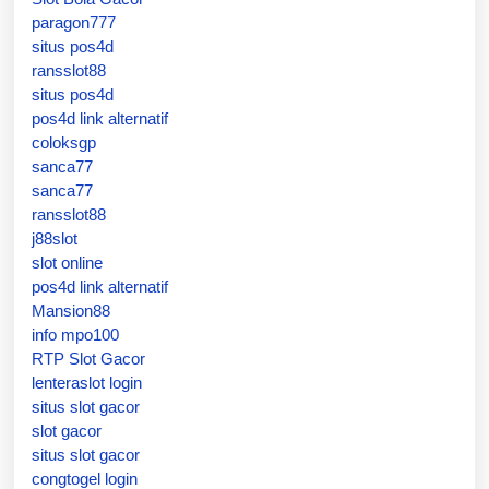
paragon777
situs pos4d
ransslot88
situs pos4d
pos4d link alternatif
coloksgp
sanca77
sanca77
ransslot88
j88slot
slot online
pos4d link alternatif
Mansion88
info mpo100
RTP Slot Gacor
lenteraslot login
situs slot gacor
slot gacor
situs slot gacor
congtogel login