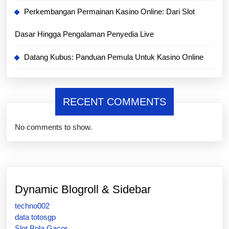
Perkembangan Permainan Kasino Online: Dari Slot
Dasar Hingga Pengalaman Penyedia Live
Datang Kubus: Panduan Pemula Untuk Kasino Online
RECENT COMMENTS
No comments to show.
Dynamic Blogroll & Sidebar
techno002
data totosgp
Slot Bola Gacor