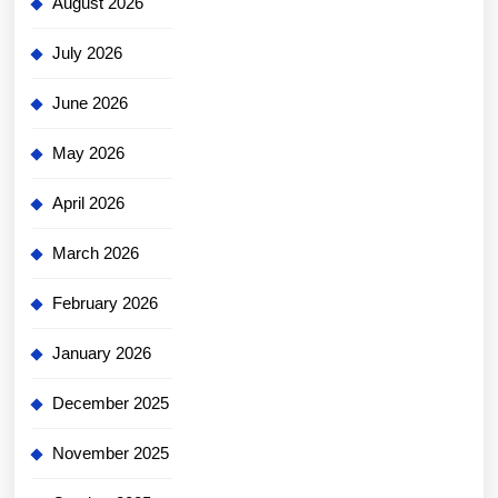
August 2026
July 2026
June 2026
May 2026
April 2026
March 2026
February 2026
January 2026
December 2025
November 2025