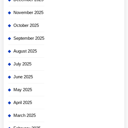
November 2025
October 2025
September 2025
August 2025
July 2025
June 2025
May 2025
April 2025
March 2025