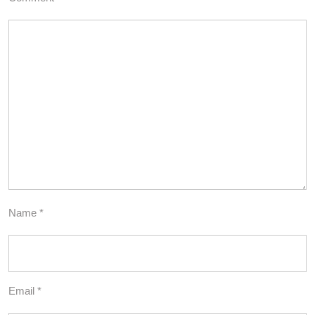
Name
*
Email
*