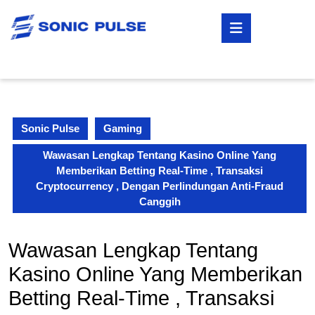
Skip
Open
to
Button
content
Skip
to
content
Sonic Pulse
Gaming
Wawasan Lengkap Tentang Kasino Online Yang
Memberikan Betting Real-Time , Transaksi
Cryptocurrency , Dengan Perlindungan Anti-Fraud
Canggih
Wawasan Lengkap Tentang
Kasino Online Yang Memberikan
Betting Real-Time , Transaksi