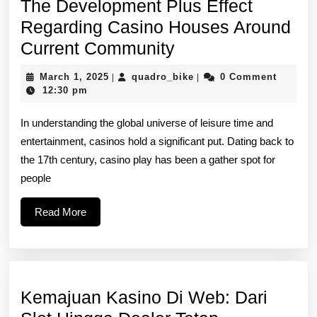
The Development Plus Effect
Regarding Casino Houses Around
The
Current Community
Development
March
quadro_bike
March 1, 2025
quadro_bike
0 Comment
|
|
Plus
1,
12:30 pm
2025
Effect
In understanding the global universe of leisure time and
Regarding
entertainment, casinos hold a significant put. Dating back to
Casino
the 17th century, casino play has been a gather spot for
Houses
people
Around
Read
Read More
Current
More
Community
Kemajuan Kasino Di Web: Dari