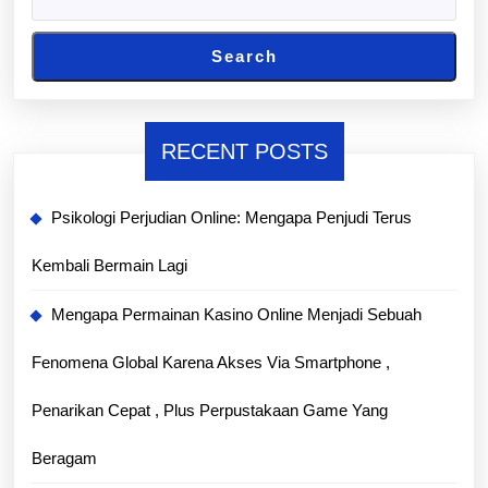
Search
RECENT POSTS
Psikologi Perjudian Online: Mengapa Penjudi Terus
Kembali Bermain Lagi
Mengapa Permainan Kasino Online Menjadi Sebuah
Fenomena Global Karena Akses Via Smartphone ,
Penarikan Cepat , Plus Perpustakaan Game Yang
Beragam