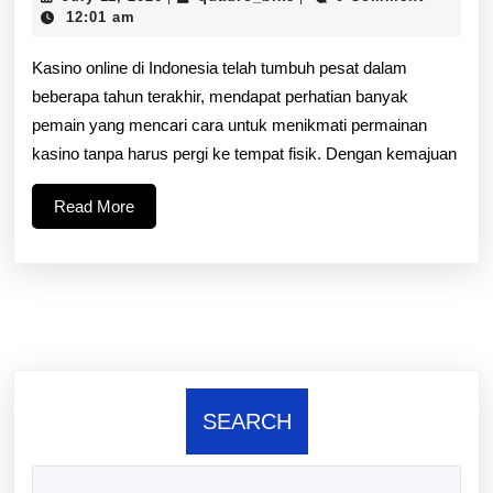
Di
11,
12:01 am
2026
Web:
Kasino online di Indonesia telah tumbuh pesat dalam
Bagaim
beberapa tahun terakhir, mendapat perhatian banyak
Perjudia
pemain yang mencari cara untuk menikmati permainan
Elektron
kasino tanpa harus pergi ke tempat fisik. Dengan kemajuan
Mengub
Read
Read More
Industri
More
Perjudia
SEARCH