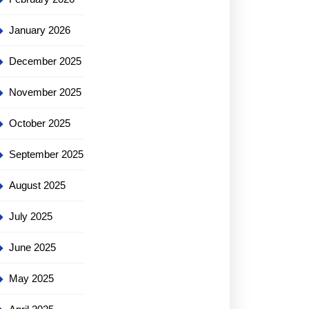
January 2026
December 2025
November 2025
October 2025
September 2025
August 2025
July 2025
June 2025
May 2025