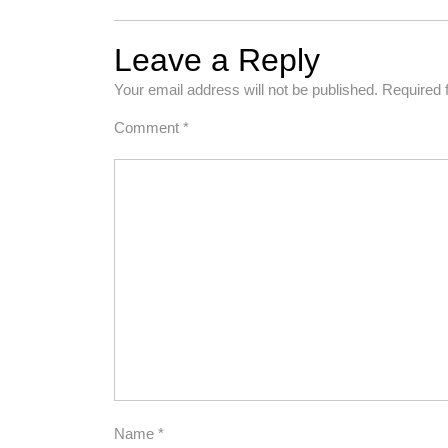
Leave a Reply
Your email address will not be published.
Required 
Comment
*
Name
*