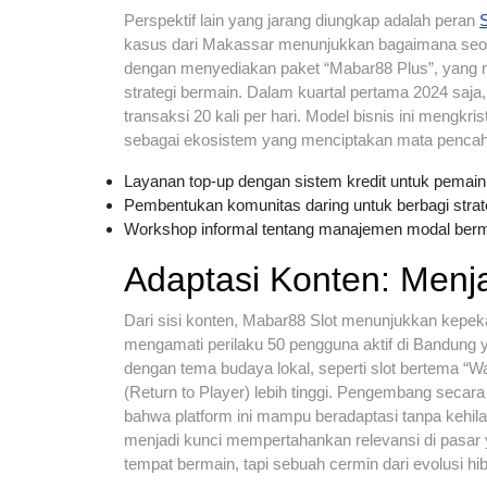
Perspektif lain yang jarang diungkap adalah peran
S
kasus dari Makassar menunjukkan bagaimana seoran
dengan menyediakan paket “Mabar88 Plus”, yang m
strategi bermain. Dalam kuartal pertama 2024 saja,
transaksi 20 kali per hari. Model bisnis ini mengkri
sebagai ekosistem yang menciptakan mata pencah
Layanan top-up dengan sistem kredit untuk pemain 
Pembentukan komunitas daring untuk berbagi stra
Workshop informal tentang manajemen modal berma
Adaptasi Konten: Men
Dari sisi konten, Mabar88 Slot menunjukkan kepeka
mengamati perilaku 50 pengguna aktif di Bandung
dengan tema budaya lokal, seperti slot bertema “W
(Return to Player) lebih tinggi. Pengembang seca
bahwa platform ini mampu beradaptasi tanpa kehilan
menjadi kunci mempertahankan relevansi di pasar 
tempat bermain, tapi sebuah cermin dari evolusi h