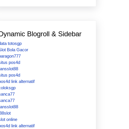
Dynamic Blogroll & Sidebar
data totosgp
Slot Bola Gacor
paragon777
situs pos4d
ransslot88
situs pos4d
pos4d link alternatif
coloksgp
sanca77
sanca77
ransslot88
j88slot
slot online
pos4d link alternatif