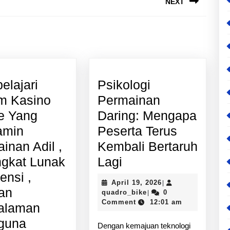
NEXT
Next
post:
lajari
Psikologi
m Kasino
Permainan
e Yang
Daring: Mengapa
amin
Peserta Terus
inan Adil ,
Kembali Bertaruh
Psikologi
gkat Lunak
Lagi
Permainan
ensi ,
April
April 19, 2026
|
Daring:
an
quadro_bike
19,
quadro_bike
0
|
2026
Comment
12:01 am
Mengapa
alaman
Peserta
guna
Dengan kemajuan teknologi