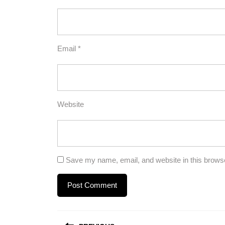
Email
*
Website
Save my name, email, and website in this browse
Post